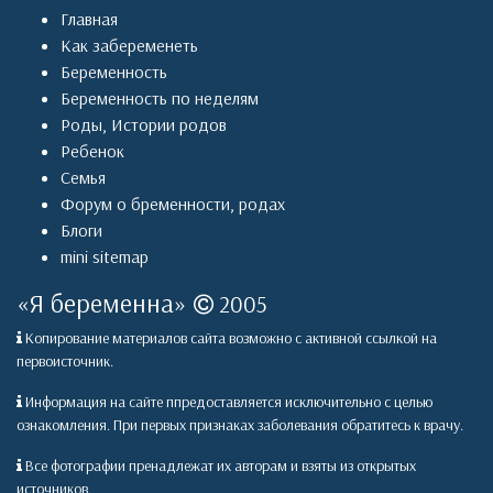
Главная
Как забеременеть
Беременность
Беременность по неделям
Роды
,
Истории родов
Ребенок
Семья
Форум о бременности, родах
Блоги
mini sitemap
«
Я беременна
»
2005
Копирование материалов сайта возможно с активной ссылкой на
первоисточник.
Информация на сайте ппредоставляется исключительно с целью
ознакомления. При первых признаках заболевания обратитесь к врачу.
Все фотографии пренадлежат их авторам и взяты из открытых
источников.