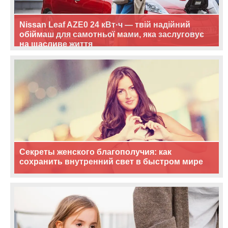
Nissan Leaf AZE0 24 кВт·ч — твій надійний
обіймаш для самотньої мами, яка заслуговує
на щасливе життя
Секреты женского благополучия: как
сохранить внутренний свет в быстром мире