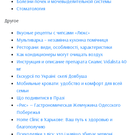
Болезни почек и мочевыделительной системы
Стоматология
Другое
Вкусные рецепты с чипсами «Люкс»
Мультиварка – незамінна кухонна помічниця
Ресторани: види, особливості, характеристики
Как кондиционеры могут очищать воздух
Инструкция и описание препарата Сиалис Vidalista 40
мг
Екскурсії по Україні: скелі Довбуша
Мобильные кровати: удобство и комфорт для всей
семьи
Що подивитися в Празі
«Рис» — Гастрономическая Жемчужина Одесского
Побережья
Home Clinic в Харькове: Ваш путь к здоровью и
благополучию
Психоделіки з лісу: хто і навіщо збирає червоні