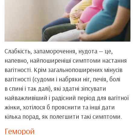
Слабкість, запаморочення, нудота — це,
напевно, найпоширеніші симптоми настання
вагітності. Крім загальнопоширених мінусів
вагітності (судоми і набряки ніг, печія, болі
в спині і так далі), які здатні зіпсувати
найважливіший і радісний період для вагітної
жінки, хотілося б прояснити та інші дати
кілька порад, як полегшити такі симптоми.
Геморой