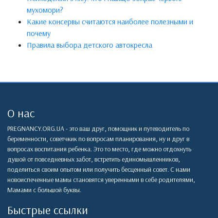
мухомори?
Какие консервы считаются наиболее полезными и
почему
Правила выбора детского автокресла
О нас
PREGNANCY.ORG.UA - это ваш друг, помощник и путеводитель по
беременности, советчкик по вопросам планирования, ну и друг в
вопросах воспитания ребенка. Это то место, где можно отдохнуть
душой от повседневных забот, встретить единомышленников,
поделиться своим опытом или получить бесценный совет. С нами
новоиспеченные мамы становятся уверенными в себе родителями,
Мамами с большой буквы.
Быстрые ссылки