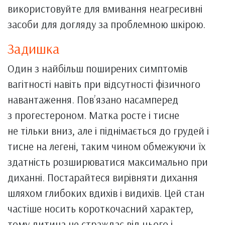
використовуйте для вмивання неагресивні
засоби для догляду за проблемною шкірою.
Задишка
Один з найбільш поширених симптомів
вагітності навіть при відсутності фізичного
навантаження. Повʼязано насамперед
з прогестероном. Матка росте і тисне
не тільки вниз, але і піднімається до грудей і
тисне на легені, таким чином обмежуючи їх
здатність розширюватися максимально при
диханні. Постарайтеся вирівняти дихання
шляхом глибоких вдихів і видихів. Цей стан
частіше носить короткочасний характер,
тому дитина не страждає від цього і