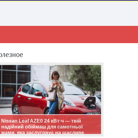
олезное
Nissan Leaf AZE0 24 кВт·ч — твій
надійний обіймаш для самотньої
мами, яка заслуговує на щасливе