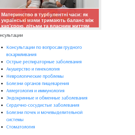
Материнство в турбулентні часи: як
українські мами тримають баланс між
кар’єрою, дітьми та власним життям
нсультации
Консультации по вопросам грудного
вскармливания
Острые респираторные заболевания
Акушерство и гинекология
Неврологические проблемы
Болезни органов пищеварения
Аллергология и иммунология
Эндокринные и обменные заболевания
Сердечно-сосудистые заболевания
Болезни почек и мочевыделительной
системы
Стоматология