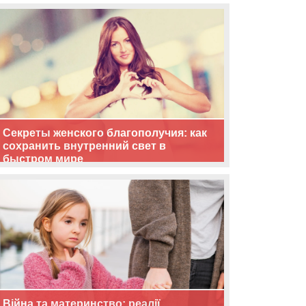
життя
Секреты женского благополучия: как
сохранить внутренний свет в
быстром мире
Війна та материнство: реалії