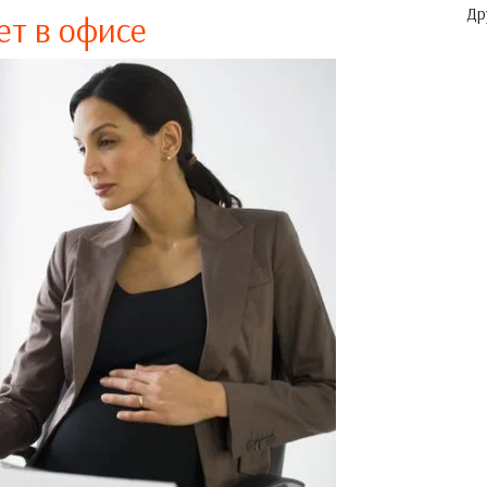
Др
ет в офисе