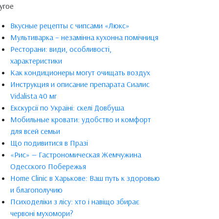
угое
Вкусные рецепты с чипсами «Люкс»
Мультиварка – незамінна кухонна помічниця
Ресторани: види, особливості,
характеристики
Как кондиционеры могут очищать воздух
Инструкция и описание препарата Сиалис
Vidalista 40 мг
Екскурсії по Україні: скелі Довбуша
Мобильные кровати: удобство и комфорт
для всей семьи
Що подивитися в Празі
«Рис» — Гастрономическая Жемчужина
Одесского Побережья
Home Clinic в Харькове: Ваш путь к здоровью
и благополучию
Психоделіки з лісу: хто і навіщо збирає
червоні мухомори?