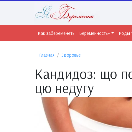
Как забеременеть
Беременность+
Роды
Главная
Здоровье
Кандидоз: що по
цю недугу