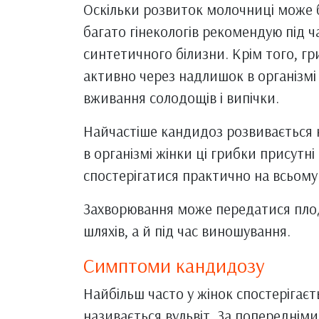
Оскільки розвиток молочниці може 
багато гінекологів рекомендую під ча
синтетичного білизни. Крім того, г
активно через надлишок в організмі
вживання солодощів і випічки.
Найчастіше кандидоз розвивається н
в організмі жінки ці грибки присутн
спостерігатися практично на всьому т
Захворювання може передатися плод
шляхів, а й під час виношування.
Симптоми кандидозу
Найбільш часто у жінок спостерігаєт
називається вульвіт. За попереднім