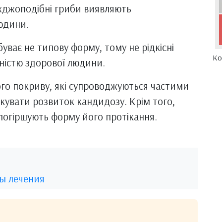
іжджоподібні гриби виявляють
людини.
уває не типову форму, тому не рідкісні
Ко
вністю здорової людини.
го покриву, які супроводжуються частими
кувати розвиток кандидозу. Крім того,
 погіршують форму його протікання.
ы лечения