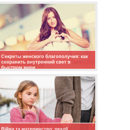
життя
Секреты женского благополучия: как
сохранить внутренний свет в
быстром мире
Війна та материнство: реалії