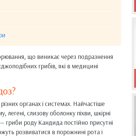
ри
орювання, що виникає через подразнення
джоподібних грибів, які в медицині
доз?
різних органах і системах. Найчастіше
, легені, слизову оболонку піхви, шкірні
 — гриби роду Кандида постійно присутні
жуть розвиватися в порожнині рота і