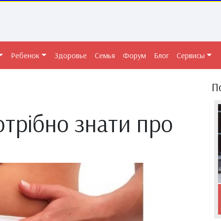
Ребенок
Здоровье
Семья
Форум
Блог
Сервисы
П
трібно знати про