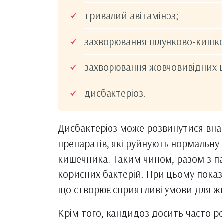
тривалий авітаміноз;
захворювання шлунково-кишко
захворювання жовчовивідних ш
дисбактеріоз.
Дисбактеріоз може розвинутися вн
препаратів, які руйнують нормальну
кишечника. Таким чином, разом з па
корисних бактерій. При цьому показн
що створює сприятливі умови для жи
Крім того, кандидоз досить часто р