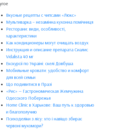
угое
Вкусные рецепты с чипсами «Люкс»
Мультиварка – незамінна кухонна помічниця
Ресторани: види, особливості,
характеристики
Как кондиционеры могут очищать воздух
Инструкция и описание препарата Сиалис
Vidalista 40 мг
Екскурсії по Україні: скелі Довбуша
Мобильные кровати: удобство и комфорт
для всей семьи
Що подивитися в Празі
«Рис» — Гастрономическая Жемчужина
Одесского Побережья
Home Clinic в Харькове: Ваш путь к здоровью
и благополучию
Психоделіки з лісу: хто і навіщо збирає
червоні мухомори?