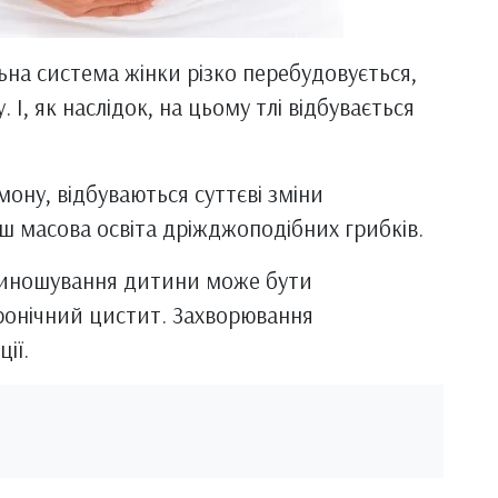
льна система жінки різко перебудовується,
 І, як наслідок, на цьому тлі відбувається
мону, відбуваються суттєві зміни
ьш масова освіта дріжджоподібних грибків.
 виношування дитини може бути
ронічний цистит. Захворювання
ії.