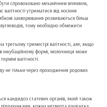
бути спровоковано механічним впливом,
с вагітності утриматися від носіння
рибкові захворювання розвиваються більш
 вуглеводів, тому необхідно обмежити
а третьому триместрі вагітності, але, якщо
і в інкубаційному формі, молочниця може
ерміні вагітності.
у не тільки через проходження родових
ься кандидоз статевих органів, який також
и підрахунками, кожна четверта пацієнтка