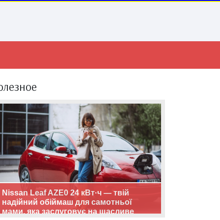
олезное
Nissan Leaf AZE0 24 кВт·ч — твій
надійний обіймаш для самотньої
мами, яка заслуговує на щасливе