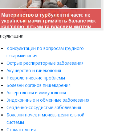
Материнство в турбулентні часи: як
українські мами тримають баланс між
кар’єрою, дітьми та власним життям
нсультации
Консультации по вопросам грудного
вскармливания
Острые респираторные заболевания
Акушерство и гинекология
Неврологические проблемы
Болезни органов пищеварения
Аллергология и иммунология
Эндокринные и обменные заболевания
Сердечно-сосудистые заболевания
Болезни почек и мочевыделительной
системы
Стоматология