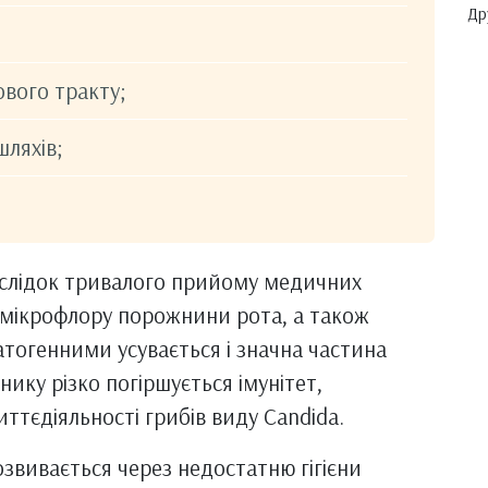
Др
вого тракту;
ляхів;
аслідок тривалого прийому медичних
 мікрофлору порожнини рота, а також
тогенними усувається і значна частина
ику різко погіршується імунітет,
ттєдіяльності грибів виду Candida.
озвивається через недостатню гігієни