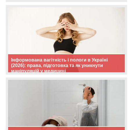
Інформована вагітність і пологи в Україні
(2026): права, підготовка та як уникнути
маніпуляцій у медицині