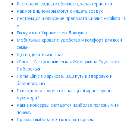
Ресторани: види, особливості, характеристики
Как кондиционеры могут очищать воздух
Инструкция и описание препарата Сиалис Vidalista 40
мг
Екскурсії по Україні: скелі Довбуша
Мобильные кровати: удобство и комфорт для всей
семьи
Що подивитися в Празі
«Рис» — Гастрономическая Жемчужина Одесского
Побережья
Home Clinic в Харькове: Ваш путь к здоровью и
благополучию
Психоделіки з лісу: хто і навіщо збирає червоні
мухомори?
Какие консервы считаются наиболее полезными и
почему
Правила выбора детского автокресла