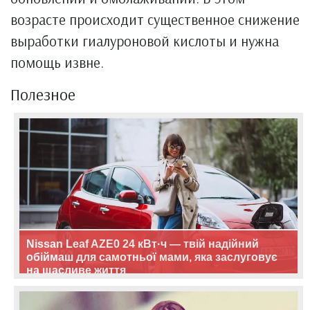
возрасте происходит существенное снижение
выработки гиалуроновой кислоты и нужна
помощь извне.
Полезное
Nissan Leaf AZE0 24 кВт·ч — твій надійний
обіймаш для самотньої мами, яка заслуговує
на щасливе життя