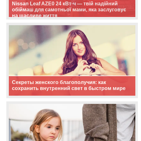
Nissan Leaf AZE0 24 кВт·ч — твій надійний
обіймаш для самотньої мами, яка заслуговує
на щасливе життя
Секреты женского благополучия: как
сохранить внутренний свет в быстром мире