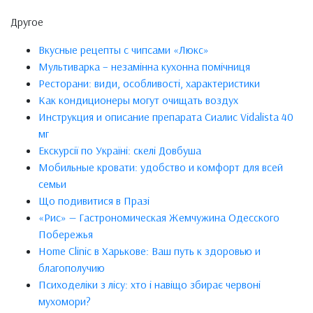
Другое
Вкусные рецепты с чипсами «Люкс»
Мультиварка – незамінна кухонна помічниця
Ресторани: види, особливості, характеристики
Как кондиционеры могут очищать воздух
Инструкция и описание препарата Сиалис Vidalista 40
мг
Екскурсії по Україні: скелі Довбуша
Мобильные кровати: удобство и комфорт для всей
семьи
Що подивитися в Празі
«Рис» — Гастрономическая Жемчужина Одесского
Побережья
Home Clinic в Харькове: Ваш путь к здоровью и
благополучию
Психоделіки з лісу: хто і навіщо збирає червоні
мухомори?