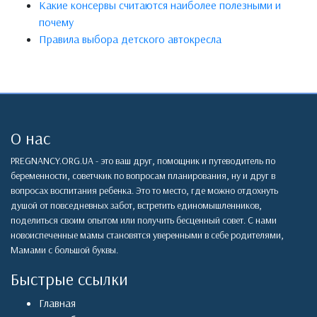
Какие консервы считаются наиболее полезными и
почему
Правила выбора детского автокресла
О нас
PREGNANCY.ORG.UA - это ваш друг, помощник и путеводитель по
беременности, советчкик по вопросам планирования, ну и друг в
вопросах воспитания ребенка. Это то место, где можно отдохнуть
душой от повседневных забот, встретить единомышленников,
поделиться своим опытом или получить бесценный совет. С нами
новоиспеченные мамы становятся уверенными в себе родителями,
Мамами с большой буквы.
Быстрые ссылки
Главная