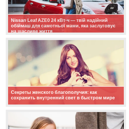
Nissan Leaf AZE0 24 кВт·ч — твій надійний
обіймаш для самотньої мами, яка заслуговує
на щасливе життя
Секреты женского благополучия: как
сохранить внутренний свет в быстром мире