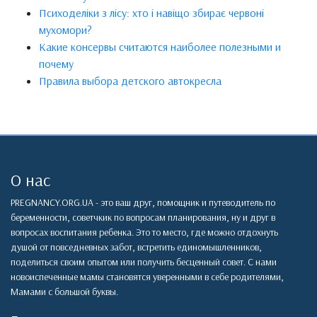
Психоделіки з лісу: хто і навіщо збирає червоні
мухомори?
Какие консервы считаются наиболее полезными и
почему
Правила выбора детского автокресла
О нас
PREGNANCY.ORG.UA - это ваш друг, помощник и путеводитель по
беременности, советчкик по вопросам планирования, ну и друг в
вопросах воспитания ребенка. Это то место, где можно отдохнуть
душой от повседневных забот, встретить единомышленников,
поделиться своим опытом или получить бесценный совет. С нами
новоиспеченные мамы становятся уверенными в себе родителями,
Мамами с большой буквы.