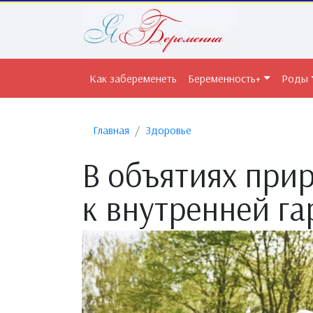
Как забеременеть
Беременность+
Роды
Главная
Здоровье
В объятиях при
к внутренней г