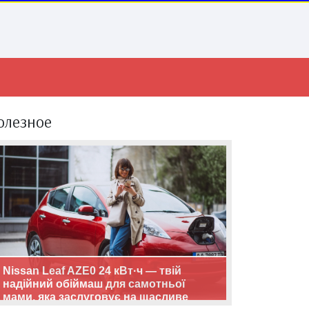
олезное
Nissan Leaf AZE0 24 кВт·ч — твій
надійний обіймаш для самотньої
мами, яка заслуговує на щасливе