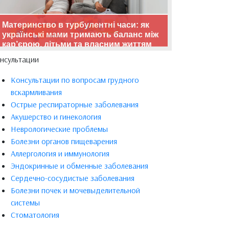
Материнство в турбулентні часи: як
українські мами тримають баланс між
кар’єрою, дітьми та власним життям
нсультации
Консультации по вопросам грудного
вскармливания
Острые респираторные заболевания
Акушерство и гинекология
Неврологические проблемы
Болезни органов пищеварения
Аллергология и иммунология
Эндокринные и обменные заболевания
Сердечно-сосудистые заболевания
Болезни почек и мочевыделительной
системы
Стоматология