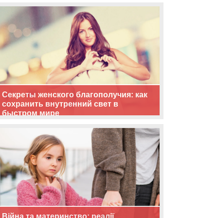
життя
Секреты женского благополучия: как
сохранить внутренний свет в
быстром мире
Війна та материнство: реалії