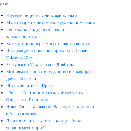
угое
Вкусные рецепты с чипсами «Люкс»
Мультиварка – незамінна кухонна помічниця
Ресторани: види, особливості,
характеристики
Как кондиционеры могут очищать воздух
Инструкция и описание препарата Сиалис
Vidalista 40 мг
Екскурсії по Україні: скелі Довбуша
Мобильные кровати: удобство и комфорт
для всей семьи
Що подивитися в Празі
«Рис» — Гастрономическая Жемчужина
Одесского Побережья
Home Clinic в Харькове: Ваш путь к здоровью
и благополучию
Психоделіки з лісу: хто і навіщо збирає
червоні мухомори?