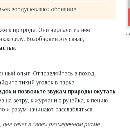
евьев воодушевляют обоняние
е к природе. Они черпали из нее
Ко
нюю силу. Возобновив эту связь,
астье
.
нный опыт. Отправляйтесь в поход,
айдите тихий уголок в парке.
вдох и позвольте звукам природы окутать
в на ветру, к журчанию ручейка, к пению
ело и разум начинают расслабляться.
, она течет в своем размеренном ритме.