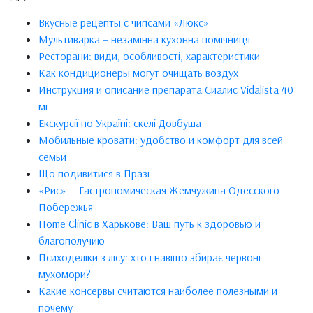
Вкусные рецепты с чипсами «Люкс»
Мультиварка – незамінна кухонна помічниця
Ресторани: види, особливості, характеристики
Как кондиционеры могут очищать воздух
Инструкция и описание препарата Сиалис Vidalista 40
мг
Екскурсії по Україні: скелі Довбуша
Мобильные кровати: удобство и комфорт для всей
семьи
Що подивитися в Празі
«Рис» — Гастрономическая Жемчужина Одесского
Побережья
Home Clinic в Харькове: Ваш путь к здоровью и
благополучию
Психоделіки з лісу: хто і навіщо збирає червоні
мухомори?
Какие консервы считаются наиболее полезными и
почему