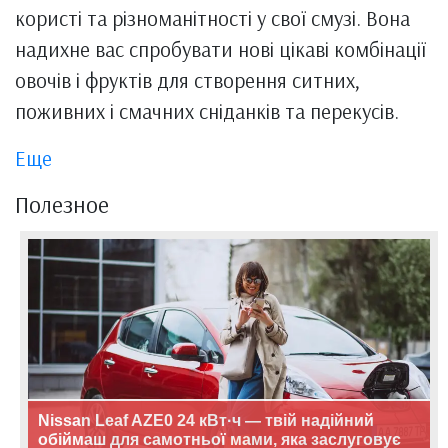
користі та різноманітності у свої смузі. Вона
надихне вас спробувати нові цікаві комбінації
овочів і фруктів для створення ситних,
поживних і смачних сніданків та перекусів.
Еще
Полезное
Nissan Leaf AZE0 24 кВт·ч — твій надійний
обіймаш для самотньої мами, яка заслуговує