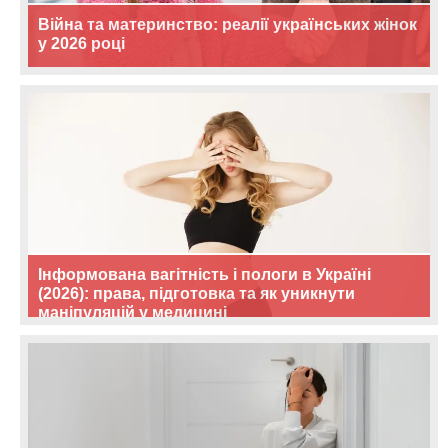
Війна та материнство: реалії українських жінок
у 2026 році
Інформована вагітність і пологи в Україні
(2026): права, підготовка та як уникнути
маніпуляцій у медицині