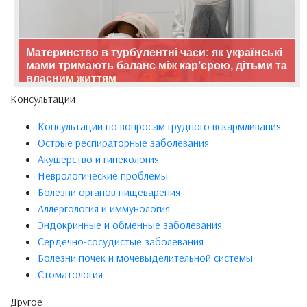
Материнство в турбулентні часи: як українські
мами тримають баланс між кар’єрою, дітьми та
власним життям
Консультации
Консультации по вопросам грудного вскармливания
Острые респираторные заболевания
Акушерство и гинекология
Неврологические проблемы
Болезни органов пищеварения
Аллергология и иммунология
Эндокринные и обменные заболевания
Сердечно-сосудистые заболевания
Болезни почек и мочевыделительной системы
Стоматология
Другое