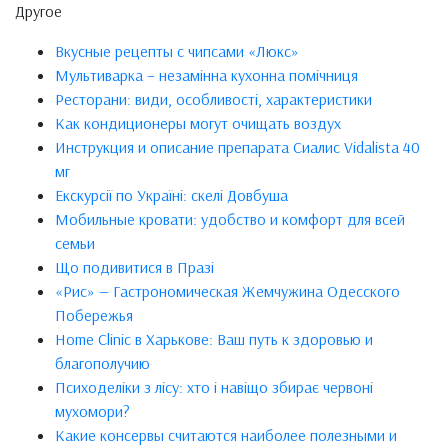
Другое
Вкусные рецепты с чипсами «Люкс»
Мультиварка – незамінна кухонна помічниця
Ресторани: види, особливості, характеристики
Как кондиционеры могут очищать воздух
Инструкция и описание препарата Сиалис Vidalista 40
мг
Екскурсії по Україні: скелі Довбуша
Мобильные кровати: удобство и комфорт для всей
семьи
Що подивитися в Празі
«Рис» — Гастрономическая Жемчужина Одесского
Побережья
Home Clinic в Харькове: Ваш путь к здоровью и
благополучию
Психоделіки з лісу: хто і навіщо збирає червоні
мухомори?
Какие консервы считаются наиболее полезными и