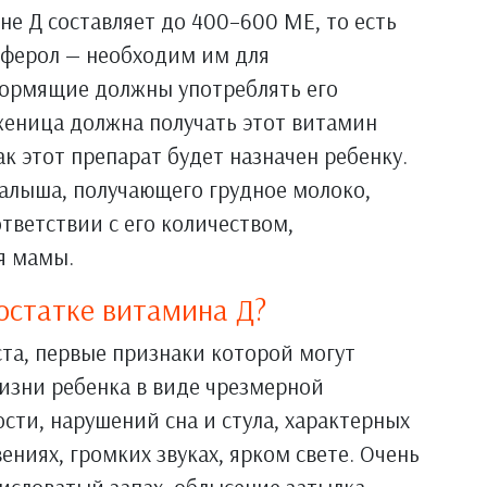
е Д составляет до 400–600 МЕ, то есть
иферол — необходим им для
 кормящие должны употреблять его
женица должна получать этот витамин
ак этот препарат будет назначен ребенку.
алыша, получающего грудное молоко,
тветствии с его количеством,
я мамы.
остатке витамина Д?
ста, первые признаки которой могут
изни ребенка в виде чрезмерной
ти, нарушений сна и стула, характерных
ниях, громких звуках, ярком свете. Очень