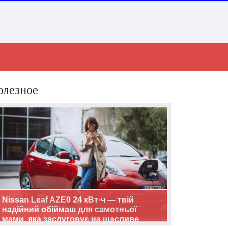
олезное
Nissan Leaf AZE0 24 кВт·ч — твій
надійний обіймаш для самотньої
мами, яка заслуговує на щасливе