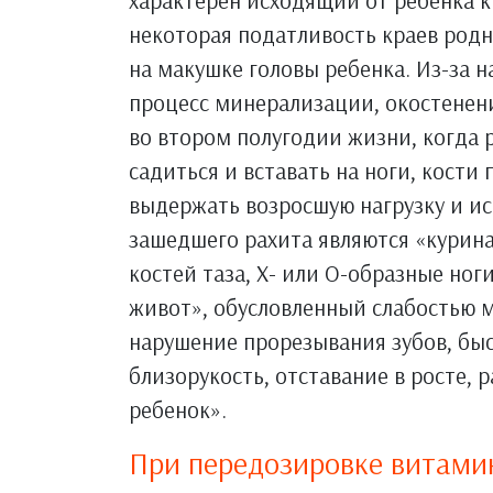
характерен исходящий от ребенка к
некоторая податливость краев род
на макушке головы ребенка. Из-за 
процесс минерализации, окостенени
во втором полугодии жизни, когда 
садиться и вставать на ноги, кост
выдержать возросшую нагрузку и и
зашедшего рахита являются «курина
костей таза, Х- или О-образные ног
живот», обусловленный слабостью 
нарушение прорезывания зубов, быс
близорукость, отставание в росте, 
ребенок».
При передозировке витами