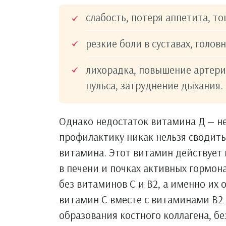
слабость, потеря аппетита, то
резкие боли в суставах, голо
лихорадка, повышение артери
пульса, затруднение дыхания.
Однако недостаток витамина Д — не
профилактику никак нельзя сводит
витамина. Этот витамин действует 
в печени и почках активных гормо
без витаминов С и В2, а именно их о
витамин С вместе с витаминами В2
образования костного коллагена, б