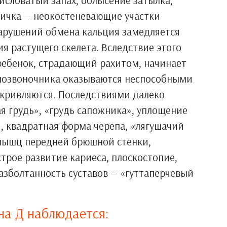
исловатый запах, облысение затылка,
ничка — неокостеневающие участки
нарушений обмена кальция замедляется
я растущего скелета. Вследствие этого
ребенок, страдающий рахитом, начинает
и позвоночника оказываются неспособными
скривляются. Последствиями далеко
я грудь», «грудь сапожника», уплощение
и, квадратная форма черепа, «лягушачий
мышц передней брюшной стенки,
трое развитие кариеса, плоскостопие,
разболтанность суставов — «гуттаперчевый
на Д наблюдается: