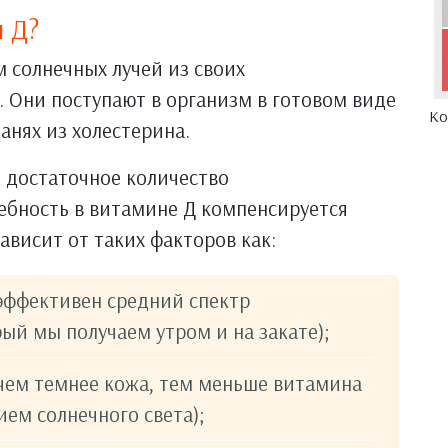
 Д?
м солнечных лучей из своих
 Они поступают в организм в готовом виде
Ко
канях из холестерина.
т достаточное количество
ебность в витамине Д компенсируется
ависит от таких факторов как:
 эффективен средний спектр
ый мы получаем утром и на закате);
чем темнее кожа, тем меньше витамина
ем солнечного света);