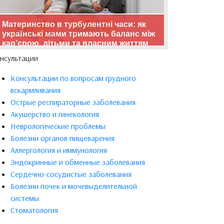
Материнство в турбулентні часи: як
українські мами тримають баланс між
кар’єрою, дітьми та власним життям
нсультации
Консультации по вопросам грудного
вскармливания
Острые респираторные заболевания
Акушерство и гинекология
Неврологические проблемы
Болезни органов пищеварения
Аллергология и иммунология
Эндокринные и обменные заболевания
Сердечно-сосудистые заболевания
Болезни почек и мочевыделительной
системы
Стоматология