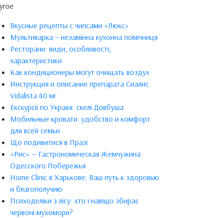
угое
Вкусные рецепты с чипсами «Люкс»
Мультиварка – незамінна кухонна помічниця
Ресторани: види, особливості,
характеристики
Как кондиционеры могут очищать воздух
Инструкция и описание препарата Сиалис
Vidalista 40 мг
Екскурсії по Україні: скелі Довбуша
Мобильные кровати: удобство и комфорт
для всей семьи
Що подивитися в Празі
«Рис» — Гастрономическая Жемчужина
Одесского Побережья
Home Clinic в Харькове: Ваш путь к здоровью
и благополучию
Психоделіки з лісу: хто і навіщо збирає
червоні мухомори?