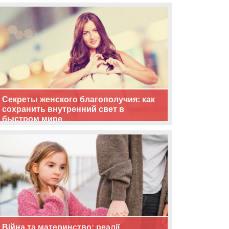
життя
Секреты женского благополучия: как
сохранить внутренний свет в
быстром мире
Війна та материнство: реалії