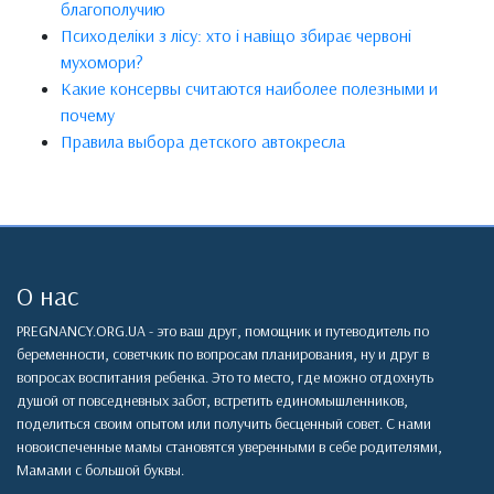
благополучию
Психоделіки з лісу: хто і навіщо збирає червоні
мухомори?
Какие консервы считаются наиболее полезными и
почему
Правила выбора детского автокресла
О нас
PREGNANCY.ORG.UA - это ваш друг, помощник и путеводитель по
беременности, советчкик по вопросам планирования, ну и друг в
вопросах воспитания ребенка. Это то место, где можно отдохнуть
душой от повседневных забот, встретить единомышленников,
поделиться своим опытом или получить бесценный совет. С нами
новоиспеченные мамы становятся уверенными в себе родителями,
Мамами с большой буквы.