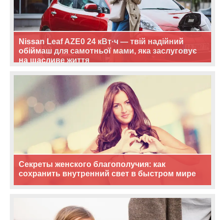
Nissan Leaf AZE0 24 кВт·ч — твій надійний
обіймаш для самотньої мами, яка заслуговує
на щасливе життя
Секреты женского благополучия: как
сохранить внутренний свет в быстром мире