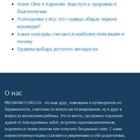
Home Clinic в Харькове: Ваш путь к здоровью и
благополучию
Психоделіки з лісу: хто і навіщо збирає червоні
мухомори?
Какие консервы считаются наиболее полезными и
почему
Правила выбора детского автокресла
О нас
PREGNANCY.ORG.UA - это ваш друг, помощник и путеводитель по
беременности, советчкик по вопросам планирования, ну и друг в
вопросах воспитания ребенка. Это то место, где можно отдохнуть
душой от повседневных забот, встретить единомышленников,
поделиться своим опытом или получить бесценный совет. С нами
новоиспеченные мамы становятся уверенными в себе родителями,