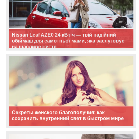
Nissan Leaf AZE0 24 кВт·ч — твій надійний
обіймаш для самотньої мами, яка заслуговує
на щасливе життя
Секреты женского благополучия: как
сохранить внутренний свет в быстром мире