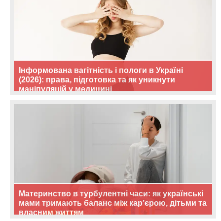
Інформована вагітність і пологи в Україні
(2026): права, підготовка та як уникнути
маніпуляцій у медицині
Материнство в турбулентні часи: як українські
мами тримають баланс між кар’єрою, дітьми та
власним життям