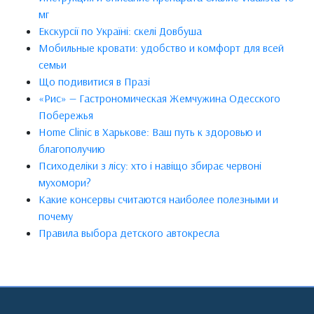
мг
Екскурсії по Україні: скелі Довбуша
Мобильные кровати: удобство и комфорт для всей
семьи
Що подивитися в Празі
«Рис» — Гастрономическая Жемчужина Одесского
Побережья
Home Clinic в Харькове: Ваш путь к здоровью и
благополучию
Психоделіки з лісу: хто і навіщо збирає червоні
мухомори?
Какие консервы считаются наиболее полезными и
почему
Правила выбора детского автокресла