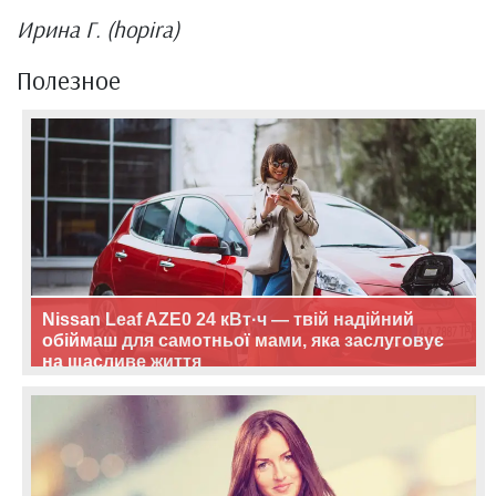
Ирина Г. (hopira)
Полезное
Nissan Leaf AZE0 24 кВт·ч — твій надійний
обіймаш для самотньої мами, яка заслуговує
на щасливе життя