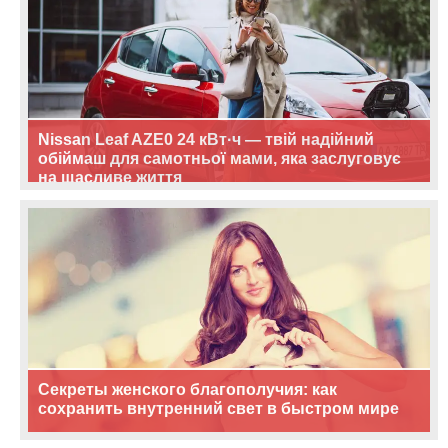
Nissan Leaf AZE0 24 кВт·ч — твій надійний
обіймаш для самотньої мами, яка заслуговує
на щасливе життя
Секреты женского благополучия: как
сохранить внутренний свет в быстром мире