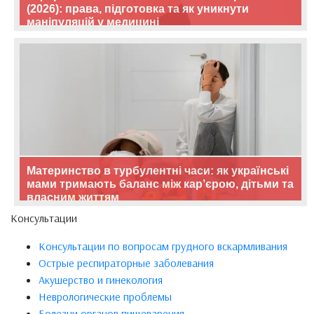
(2026): права, підготовка та як уникнути
маніпуляцій у медицині
Материнство в турбулентні часи: як українські
мами тримають баланс між кар’єрою, дітьми та
власним життям
Консультации
Консультации по вопросам грудного вскармливания
Острые респираторные заболевания
Акушерство и гинекология
Неврологические проблемы
Болезни органов пищеварения