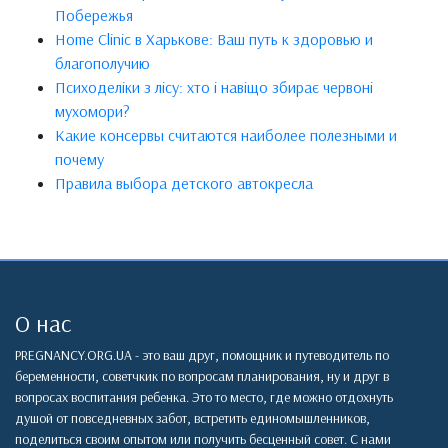
Побережья
Home Clinic в Харькове: Ваш путь к здоровью и
благополучию
Психоделіки з лісу: хто і навіщо збирає червоні
мухомори?
Какие консервы считаются наиболее полезными и
почему
Правила выбора детского автокресла
О нас
PREGNANCY.ORG.UA - это ваш друг, помощник и путеводитель по
беременности, советчкик по вопросам планирования, ну и друг в
вопросах воспитания ребенка. Это то место, где можно отдохнуть
душой от повседневных забот, встретить единомышленников,
поделиться своим опытом или получить бесценный совет. С нами