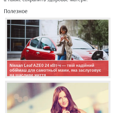
Полезное
Nissan Leaf AZE0 24 кВт·ч — твій надійний
обіймаш для самотньої мами, яка заслуговує
на щасливе життя