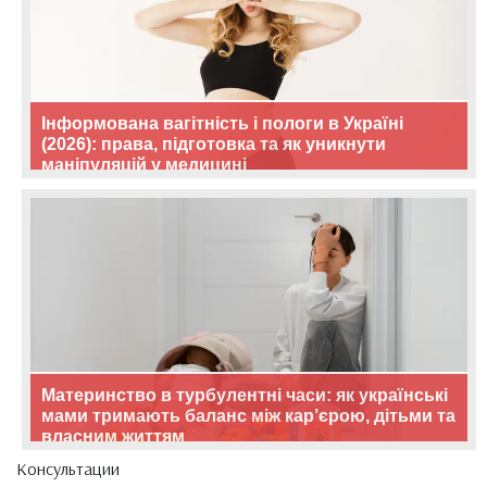
Інформована вагітність і пологи в Україні
(2026): права, підготовка та як уникнути
маніпуляцій у медицині
Материнство в турбулентні часи: як українські
мами тримають баланс між кар’єрою, дітьми та
власним життям
Консультации