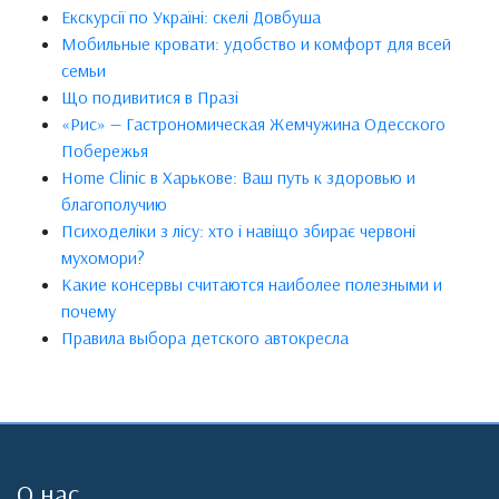
Екскурсії по Україні: скелі Довбуша
Мобильные кровати: удобство и комфорт для всей
семьи
Що подивитися в Празі
«Рис» — Гастрономическая Жемчужина Одесского
Побережья
Home Clinic в Харькове: Ваш путь к здоровью и
благополучию
Психоделіки з лісу: хто і навіщо збирає червоні
мухомори?
Какие консервы считаются наиболее полезными и
почему
Правила выбора детского автокресла
О нас