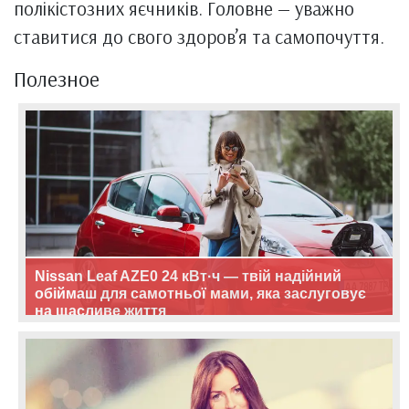
полікістозних яєчників. Головне — уважно
ставитися до свого здоров’я та самопочуття.
Полезное
Nissan Leaf AZE0 24 кВт·ч — твій надійний
обіймаш для самотньої мами, яка заслуговує
на щасливе життя