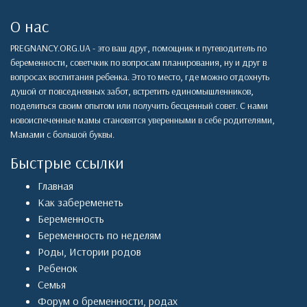
О нас
PREGNANCY.ORG.UA - это ваш друг, помощник и путеводитель по
беременности, советчкик по вопросам планирования, ну и друг в
вопросах воспитания ребенка. Это то место, где можно отдохнуть
душой от повседневных забот, встретить единомышленников,
поделиться своим опытом или получить бесценный совет. С нами
новоиспеченные мамы становятся уверенными в себе родителями,
Мамами с большой буквы.
Быстрые ссылки
Главная
Как забеременеть
Беременность
Беременность по неделям
Роды
,
Истории родов
Ребенок
Семья
Форум о бременности, родах