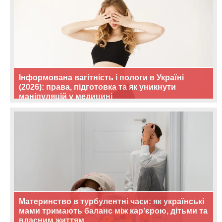
Інформована вагітність і пологи в Україні
(2026): права, підготовка та як уникнути
маніпуляцій у медицині
Материнство в турбулентні часи: як українські
мами тримають баланс між кар’єрою, дітьми та
власним життям