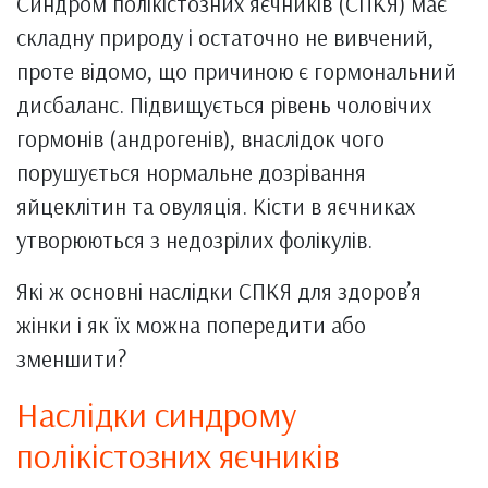
Синдром полікістозних яєчників (СПКЯ) має
складну природу і остаточно не вивчений,
проте відомо, що причиною є гормональний
дисбаланс. Підвищується рівень чоловічих
гормонів (андрогенів), внаслідок чого
порушується нормальне дозрівання
яйцеклітин та овуляція. Кісти в яєчниках
утворюються з недозрілих фолікулів.
Які ж основні наслідки СПКЯ для здоров’я
жінки і як їх можна попередити або
зменшити?
Наслідки синдрому
полікістозних яєчників