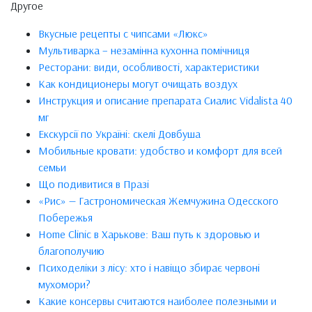
Другое
Вкусные рецепты с чипсами «Люкс»
Мультиварка – незамінна кухонна помічниця
Ресторани: види, особливості, характеристики
Как кондиционеры могут очищать воздух
Инструкция и описание препарата Сиалис Vidalista 40
мг
Екскурсії по Україні: скелі Довбуша
Мобильные кровати: удобство и комфорт для всей
семьи
Що подивитися в Празі
«Рис» — Гастрономическая Жемчужина Одесского
Побережья
Home Clinic в Харькове: Ваш путь к здоровью и
благополучию
Психоделіки з лісу: хто і навіщо збирає червоні
мухомори?
Какие консервы считаются наиболее полезными и