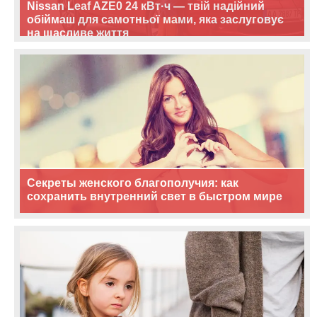
Nissan Leaf AZE0 24 кВт·ч — твій надійний
обіймаш для самотньої мами, яка заслуговує
на щасливе життя
Секреты женского благополучия: как
сохранить внутренний свет в быстром мире