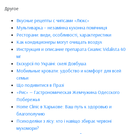
Другое
Вкусные рецепты с чипсами «Люкс»
Мультиварка – незамінна кухонна помічниця
Ресторани: види, особливості, характеристики
Как кондиционеры могут очищать воздух
Инструкция и описание препарата Сиалис Vidalista 40
мг
Екскурсії по Україні: скелі Довбуша
Мобильные кровати: удобство и комфорт для всей
семьи
Що подивитися в Празі
«Рис» — Гастрономическая Жемчужина Одесского
Побережья
Home Clinic в Харькове: Ваш путь к здоровью и
благополучию
Психоделіки з лісу: хто і навіщо збирає червоні
мухомори?