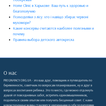
Home Clinic в Харькове: Ваш путь к здоровью и
благополучию
Психоделіки з лісу: хто і навіщо збирає червоні
мухомори?
Какие консервы считаются наиболее полезными и
почему
Правила выбора детского автокресла
О нас
PREGNANCY.ORG.UA - это ваш друг, помощник и путеводитель по
беременности, советчкик по вопросам планирования, ну и друг в
вопросах воспитания ребенка. Это то место, где можно отдохнуть
душой от повседневных забот, встретить единомышленников,
поделиться своим опытом или получить бесценный совет. С нами
новоиспеченные мамы становятся уверенными в себе родителями,