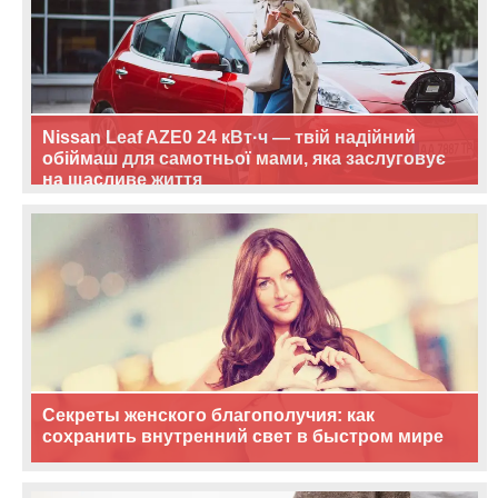
Nissan Leaf AZE0 24 кВт·ч — твій надійний
обіймаш для самотньої мами, яка заслуговує
на щасливе життя
Секреты женского благополучия: как
сохранить внутренний свет в быстром мире