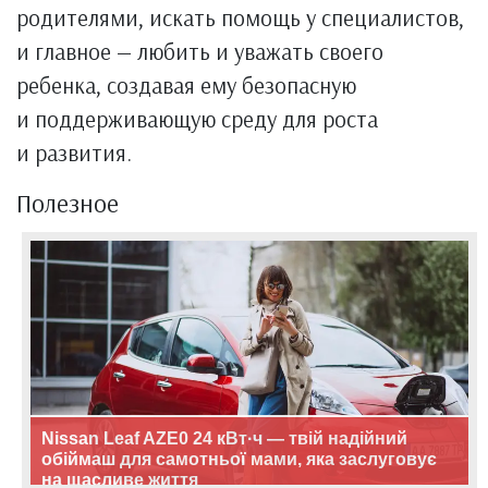
родителями, искать помощь у специалистов,
и главное — любить и уважать своего
ребенка, создавая ему безопасную
и поддерживающую среду для роста
и развития.
Полезное
Nissan Leaf AZE0 24 кВт·ч — твій надійний
обіймаш для самотньої мами, яка заслуговує
на щасливе життя