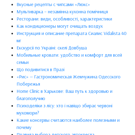
Вкусные рецепты с чипсами «Люкс»
Мультиварка – незамінна кухонна помічниця
Ресторани: види, особливості, характеристики
Как кондиционеры могут очищать воздух
Инструкция и описание препарата Сиалис Vidalista 40
мг
Екскурсії по Україні: скелі Довбуша
Мобильные кровати: удобство и комфорт для всей
семьи
Що подивитися в Празі
«Рис» — Гастрономическая Жемчужина Одесского
Побережья
Home Clinic в Харькове: Ваш путь к здоровью и
благополучию
Психоделіки з лісу: хто і навіщо збирає червоні
мухомори?
Какие консервы считаются наиболее полезными и
почему
Правила выбора детского автокресла