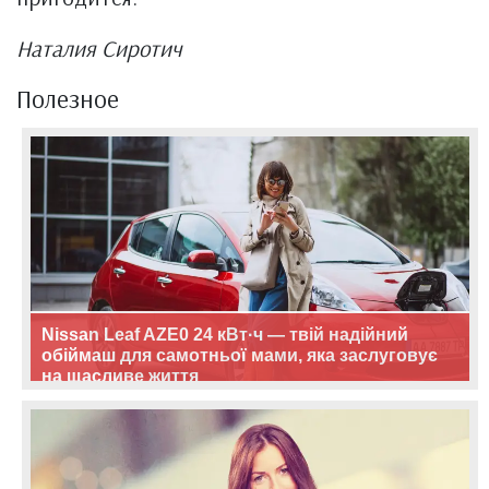
Наталия Сиротич
Полезное
Nissan Leaf AZE0 24 кВт·ч — твій надійний
обіймаш для самотньої мами, яка заслуговує
на щасливе життя