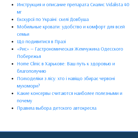
Инструкция и описание препарата Сиалис Vidalista 40
мг
Екскурсії по Україні: скелі Довбуша
Мобильные кровати: удобство и комфорт для всей
семьи
Що подивитися в Празі
«Рис» — Гастрономическая Жемчужина Одесского
Побережья
Home Clinic в Харькове: Ваш путь к здоровью и
благополучию
Психоделіки з лісу: хто і навіщо збирає червоні
мухомори?
Какие консервы считаются наиболее полезными и
почему
Правила выбора детского автокресла