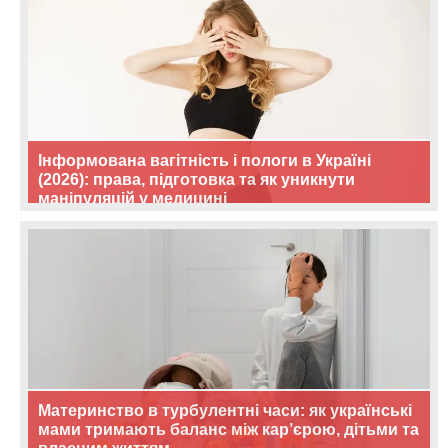
Інформована вагітність і пологи в Україні
(2026): права, підготовка та як уникнути
маніпуляцій у медицині
Материнство в турбулентні часи: як українські
мами тримають баланс між кар’єрою, дітьми та