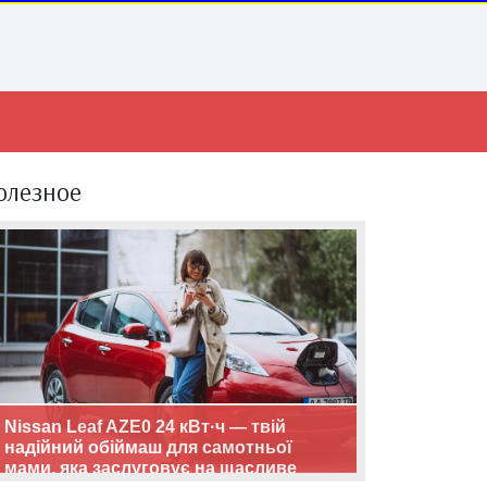
олезное
Nissan Leaf AZE0 24 кВт·ч — твій
надійний обіймаш для самотньої
мами, яка заслуговує на щасливе