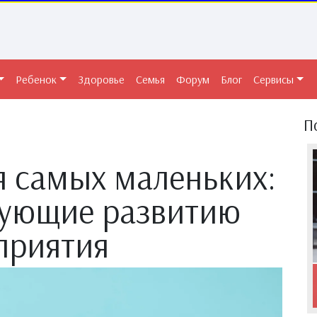
Ребенок
Здоровье
Семья
Форум
Блог
Сервисы
П
я самых маленьких:
вующие развитию
приятия