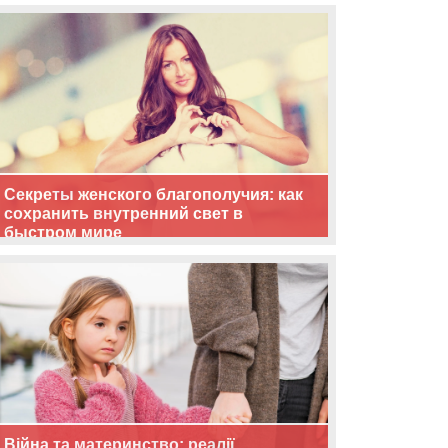
життя
Секреты женского благополучия: как
сохранить внутренний свет в
быстром мире
Війна та материнство: реалії