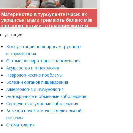
Материнство в турбулентні часи: як
українські мами тримають баланс між
кар’єрою, дітьми та власним життям
нсультации
Консультации по вопросам грудного
вскармливания
Острые респираторные заболевания
Акушерство и гинекология
Неврологические проблемы
Болезни органов пищеварения
Аллергология и иммунология
Эндокринные и обменные заболевания
Сердечно-сосудистые заболевания
Болезни почек и мочевыделительной
системы
Стоматология