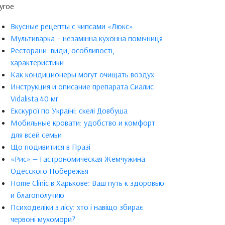
угое
Вкусные рецепты с чипсами «Люкс»
Мультиварка – незамінна кухонна помічниця
Ресторани: види, особливості,
характеристики
Как кондиционеры могут очищать воздух
Инструкция и описание препарата Сиалис
Vidalista 40 мг
Екскурсії по Україні: скелі Довбуша
Мобильные кровати: удобство и комфорт
для всей семьи
Що подивитися в Празі
«Рис» — Гастрономическая Жемчужина
Одесского Побережья
Home Clinic в Харькове: Ваш путь к здоровью
и благополучию
Психоделіки з лісу: хто і навіщо збирає
червоні мухомори?