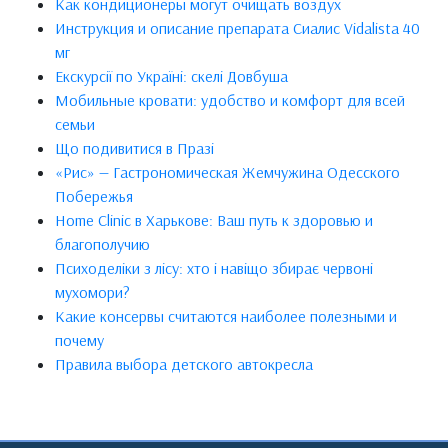
Как кондиционеры могут очищать воздух
Инструкция и описание препарата Сиалис Vidalista 40
мг
Екскурсії по Україні: скелі Довбуша
Мобильные кровати: удобство и комфорт для всей
семьи
Що подивитися в Празі
«Рис» — Гастрономическая Жемчужина Одесского
Побережья
Home Clinic в Харькове: Ваш путь к здоровью и
благополучию
Психоделіки з лісу: хто і навіщо збирає червоні
мухомори?
Какие консервы считаются наиболее полезными и
почему
Правила выбора детского автокресла