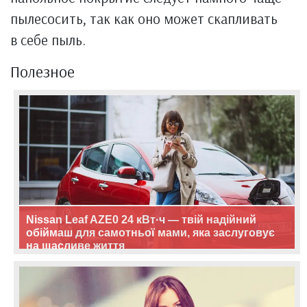
пылесосить, так как оно может скапливать
в себе пыль.
Полезное
Nissan Leaf AZE0 24 кВт·ч — твій надійний
обіймаш для самотньої мами, яка заслуговує
на щасливе життя