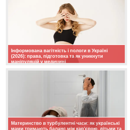
Інформована вагітність і пологи в Україні
(2026): права, підготовка та як уникнути
маніпуляцій у медицині
Материнство в турбулентні часи: як українські
мами тримають баланс між кар’єрою, дітьми та