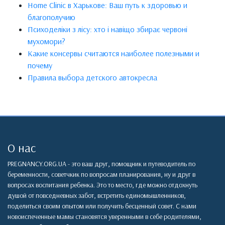
Home Clinic в Харькове: Ваш путь к здоровью и
благополучию
Психоделіки з лісу: хто і навіщо збирає червоні
мухомори?
Какие консервы считаются наиболее полезными и
почему
Правила выбора детского автокресла
О нас
PREGNANCY.ORG.UA - это ваш друг, помощник и путеводитель по
беременности, советчкик по вопросам планирования, ну и друг в
вопросах воспитания ребенка. Это то место, где можно отдохнуть
душой от повседневных забот, встретить единомышленников,
поделиться своим опытом или получить бесценный совет. С нами
новоиспеченные мамы становятся уверенными в себе родителями,