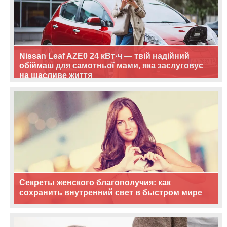
Nissan Leaf AZE0 24 кВт·ч — твій надійний
обіймаш для самотньої мами, яка заслуговує
на щасливе життя
Секреты женского благополучия: как
сохранить внутренний свет в быстром мире