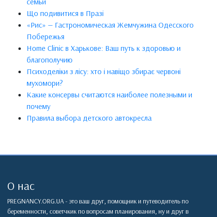
семьи
Що подивитися в Празі
«Рис» — Гастрономическая Жемчужина Одесского
Побережья
Home Clinic в Харькове: Ваш путь к здоровью и
благополучию
Психоделіки з лісу: хто і навіщо збирає червоні
мухомори?
Какие консервы считаются наиболее полезными и
почему
Правила выбора детского автокресла
О нас
PREGNANCY.ORG.UA - это ваш друг, помощник и путеводитель по
беременности, советчкик по вопросам планирования, ну и друг в