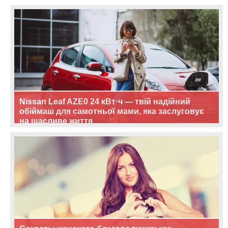
Nissan Leaf AZE0 24 кВт·ч — твій надійний
обіймаш для самотньої мами, яка заслуговує
на щасливе життя