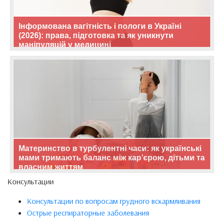
Інформована вагітність і пологи в Україні
(2026): права, підготовка та як уникнути
маніпуляцій у медицині
Материнство в турбулентні часи: як українські
мами тримають баланс між кар’єрою, дітьми та
власним життям
Консультации
Консультации по вопросам грудного вскармливания
Острые респираторные заболевания