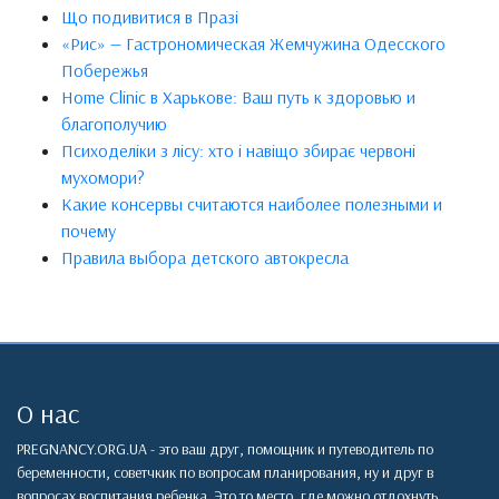
Що подивитися в Празі
«Рис» — Гастрономическая Жемчужина Одесского
Побережья
Home Clinic в Харькове: Ваш путь к здоровью и
благополучию
Психоделіки з лісу: хто і навіщо збирає червоні
мухомори?
Какие консервы считаются наиболее полезными и
почему
Правила выбора детского автокресла
О нас
PREGNANCY.ORG.UA - это ваш друг, помощник и путеводитель по
беременности, советчкик по вопросам планирования, ну и друг в
вопросах воспитания ребенка. Это то место, где можно отдохнуть