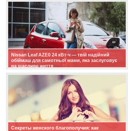
Nissan Leaf AZE0 24 кВт·ч — твій надійний
обіймаш для самотньої мами, яка заслуговує
на щасливе життя
Секреты женского благополучия: как