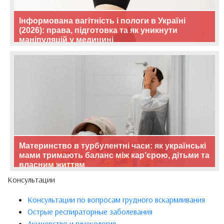
Інформована вагітність і пологи в Україні
(2026): права, підготовка та як уникнути
маніпуляцій у медицині
Материнство в турбулентні часи: як українські
мами тримають баланс між кар’єрою, дітьми та
власним життям
Консультации
Консультации по вопросам грудного вскармливания
Острые респираторные заболевания
Акушерство и гинекология