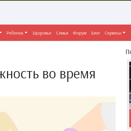
Ребенок
Здоровье
Семья
Форум
Блог
Сервисы
П
жность во время