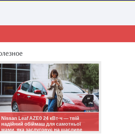
олезное
Nissan Leaf AZE0 24 кВт·ч — твій
надійний обіймаш для самотньої
мами, яка заслуговує на щасливе