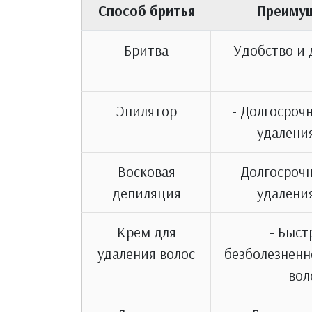
Способ бритья
Преиму
Бритва
- Удобство и
Эпилятор
- Долгосроч
удалени
Восковая
- Долгосроч
депиляция
удалени
Крем для
- Быст
удаления волос
безболезненн
вол