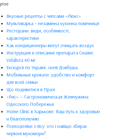
угое
Вкусные рецепты с чипсами «Люкс»
Мультиварка – незамінна кухонна помічниця
Ресторани: види, особливості,
характеристики
Как кондиционеры могут очищать воздух
Инструкция и описание препарата Сиалис
Vidalista 40 мг
Екскурсії по Україні: скелі Довбуша
Мобильные кровати: удобство и комфорт
для всей семьи
Що подивитися в Празі
«Рис» — Гастрономическая Жемчужина
Одесского Побережья
Home Clinic в Харькове: Ваш путь к здоровью
и благополучию
Психоделіки з лісу: хто і навіщо збирає
червоні мухомори?