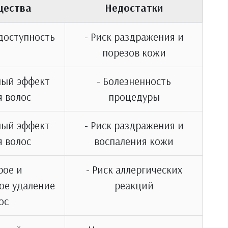
щества
Недостатки
 доступность
- Риск раздражения и
порезов кожи
ный эффект
- Болезненность
я волос
процедуры
ный эффект
- Риск раздражения и
я волос
воспаления кожи
рое и
- Риск аллергических
ое удаление
реакций
ос