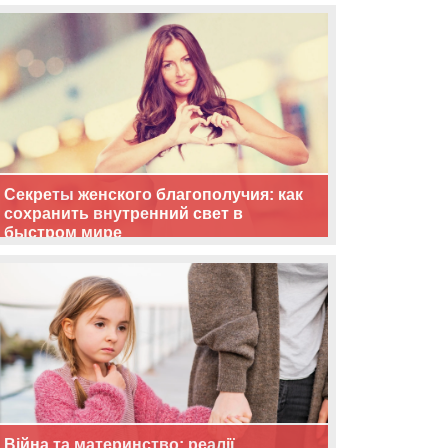
життя
Секреты женского благополучия: как
сохранить внутренний свет в
быстром мире
Війна та материнство: реалії