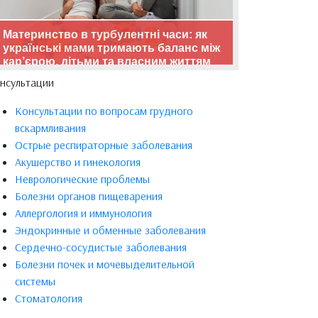
Материнство в турбулентні часи: як
українські мами тримають баланс між
кар’єрою, дітьми та власним життям
нсультации
Консультации по вопросам грудного
вскармливания
Острые респираторные заболевания
Акушерство и гинекология
Неврологические проблемы
Болезни органов пищеварения
Аллергология и иммунология
Эндокринные и обменные заболевания
Сердечно-сосудистые заболевания
Болезни почек и мочевыделительной
системы
Стоматология