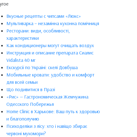
угое
Вкусные рецепты с чипсами «Люкс»
Мультиварка – незамінна кухонна помічниця
Ресторани: види, особливості,
характеристики
Как кондиционеры могут очищать воздух
Инструкция и описание препарата Сиалис
Vidalista 40 мг
Екскурсії по Україні: скелі Довбуша
Мобильные кровати: удобство и комфорт
для всей семьи
Що подивитися в Празі
«Рис» — Гастрономическая Жемчужина
Одесского Побережья
Home Clinic в Харькове: Ваш путь к здоровью
и благополучию
Психоделіки з лісу: хто і навіщо збирає
червоні мухомори?