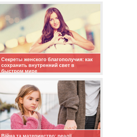
життя
Секреты женского благополучия: как
сохранить внутренний свет в
быстром мире
Війна та материнство: реалії