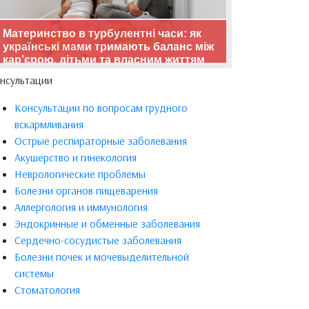
Материнство в турбулентні часи: як
українські мами тримають баланс між
кар’єрою, дітьми та власним життям
нсультации
Консультации по вопросам грудного
вскармливания
Острые респираторные заболевания
Акушерство и гинекология
Неврологические проблемы
Болезни органов пищеварения
Аллергология и иммунология
Эндокринные и обменные заболевания
Сердечно-сосудистые заболевания
Болезни почек и мочевыделительной
системы
Стоматология