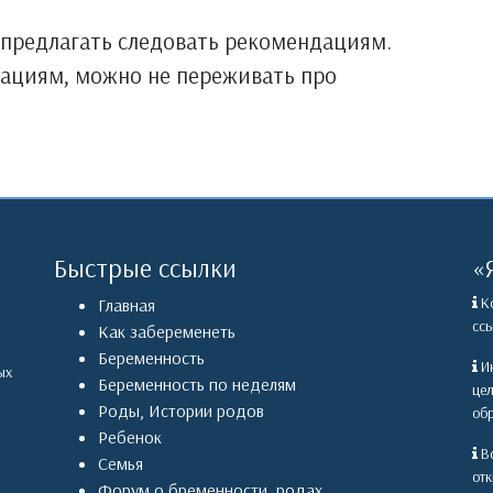
 предлагать следовать рекомендациям.
дациям, можно не переживать про
Быстрые ссылки
«
Ко
Главная
ссы
Как забеременеть
Беременность
Ин
ых
Беременность по неделям
це
Роды
,
Истории родов
обр
Ребенок
Вс
Семья
отк
Форум о бременности, родах