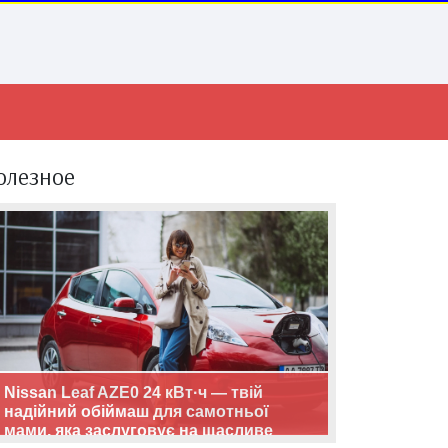
олезное
Nissan Leaf AZE0 24 кВт·ч — твій
надійний обіймаш для самотньої
мами, яка заслуговує на щасливе