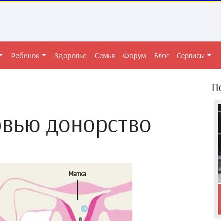
Ребенок
Здоровье
Семья
Форум
Блог
Сервисы
П
овью донорство