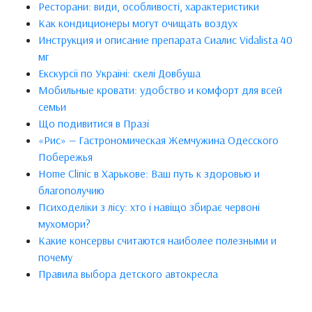
Ресторани: види, особливості, характеристики
Как кондиционеры могут очищать воздух
Инструкция и описание препарата Сиалис Vidalista 40
мг
Екскурсії по Україні: скелі Довбуша
Мобильные кровати: удобство и комфорт для всей
семьи
Що подивитися в Празі
«Рис» — Гастрономическая Жемчужина Одесского
Побережья
Home Clinic в Харькове: Ваш путь к здоровью и
благополучию
Психоделіки з лісу: хто і навіщо збирає червоні
мухомори?
Какие консервы считаются наиболее полезными и
почему
Правила выбора детского автокресла