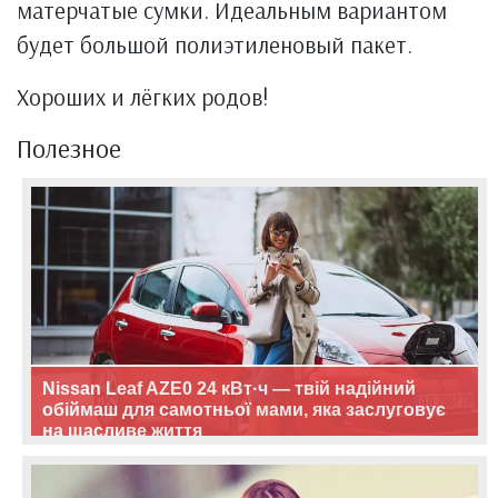
матерчатые сумки. Идеальным вариантом
будет большой полиэтиленовый пакет.
Хороших и лёгких родов!
Полезное
Nissan Leaf AZE0 24 кВт·ч — твій надійний
обіймаш для самотньої мами, яка заслуговує
на щасливе життя