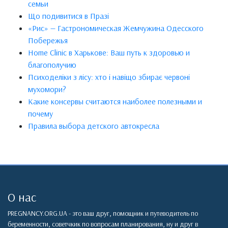
семьи
Що подивитися в Празі
«Рис» — Гастрономическая Жемчужина Одесского
Побережья
Home Clinic в Харькове: Ваш путь к здоровью и
благополучию
Психоделіки з лісу: хто і навіщо збирає червоні
мухомори?
Какие консервы считаются наиболее полезными и
почему
Правила выбора детского автокресла
О нас
PREGNANCY.ORG.UA - это ваш друг, помощник и путеводитель по
беременности, советчкик по вопросам планирования, ну и друг в