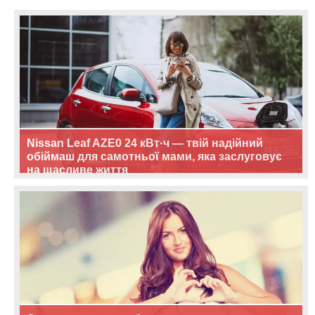
Nissan Leaf AZE0 24 кВт·ч — твій надійний
обіймаш для самотньої мами, яка заслуговує
на щасливе життя