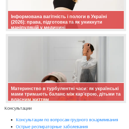
Інформована вагітність і пологи в Україні
(2026): права, підготовка та як уникнути
маніпуляцій у медицині
Материнство в турбулентні часи: як українські
мами тримають баланс між кар’єрою, дітьми та
власним життям
Консультации
Консультации по вопросам грудного вскармливания
Острые респираторные заболевания