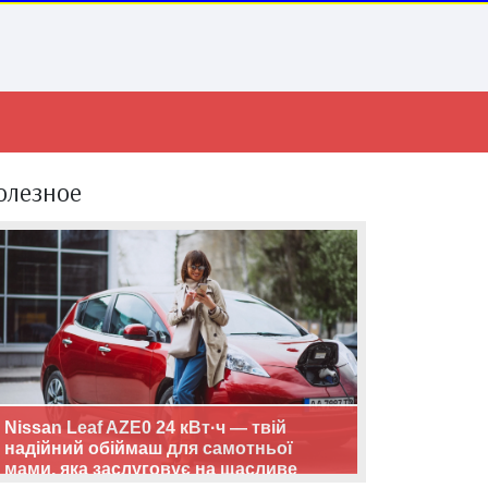
олезное
Nissan Leaf AZE0 24 кВт·ч — твій
надійний обіймаш для самотньої
мами, яка заслуговує на щасливе