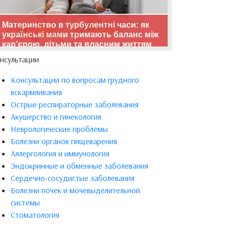
Материнство в турбулентні часи: як
українські мами тримають баланс між
кар’єрою, дітьми та власним життям
нсультации
Консультации по вопросам грудного
вскармливания
Острые респираторные заболевания
Акушерство и гинекология
Неврологические проблемы
Болезни органов пищеварения
Аллергология и иммунология
Эндокринные и обменные заболевания
Сердечно-сосудистые заболевания
Болезни почек и мочевыделительной
системы
Стоматология