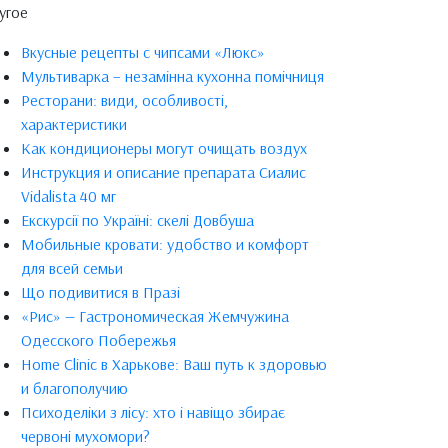
угое
Вкусные рецепты с чипсами «Люкс»
Мультиварка – незамінна кухонна помічниця
Ресторани: види, особливості,
характеристики
Как кондиционеры могут очищать воздух
Инструкция и описание препарата Сиалис
Vidalista 40 мг
Екскурсії по Україні: скелі Довбуша
Мобильные кровати: удобство и комфорт
для всей семьи
Що подивитися в Празі
«Рис» — Гастрономическая Жемчужина
Одесского Побережья
Home Clinic в Харькове: Ваш путь к здоровью
и благополучию
Психоделіки з лісу: хто і навіщо збирає
червоні мухомори?