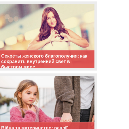
життя
Секреты женского благополучия: как
сохранить внутренний свет в
быстром мире
Війна та материнство: реалії