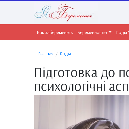
Как забеременеть
Беременность+
Роды
Главная
Роды
Підготовка до по
психологічні ас