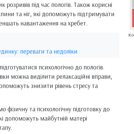
к розривів під час пологів. Також корисні
спини та ніг, які допоможуть підтримувати
меншать навантаження на хребет.
Ко
динку: переваги та недоліки
підготуватися психологічно до пологів.
овки можна виділити релаксаційні вправи,
допоможуть знизити рівень стресу та
мо фізичну та психологічну підготовку до
які допоможуть майбутній матері
тапу.