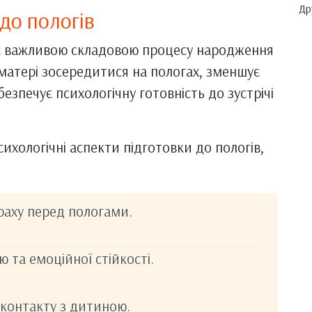
Др
до пологів
в є важливою складовою процесу народження
матері зосередитися на пологах, зменшує
безпечує психологічну готовність до зустрічі
психологічні аспекти підготовки до пологів,
раху перед пологами.
 та емоційної стійкості.
 контакту з дитиною.