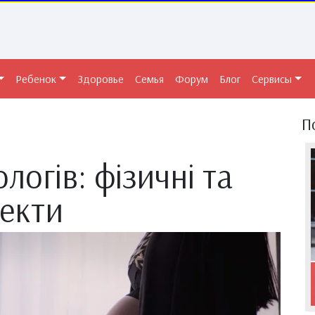
Ребенок
Здоровье
Семья
Форум
Блог
Сервисы
П
логів: фізичні та
пекти