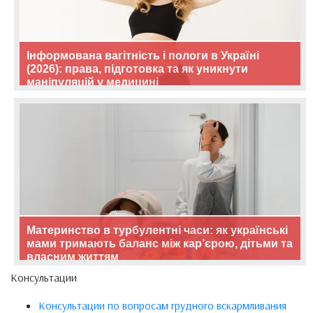
Інформована вагітність і пологи в Україні
(2026): права, підготовка та як уникнути
маніпуляцій у медицині
Материнство в турбулентні часи: як українські
мами тримають баланс між кар’єрою, дітьми та
власним життям
Консультации
Консультации по вопросам грудного вскармливания