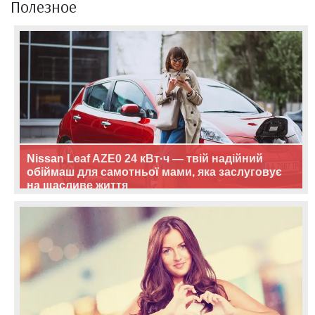
Полезное
Nissan Leaf AZE0 24 кВт·ч — твій надійний
обіймаш для самотньої мами, яка заслуговує
на щасливе життя