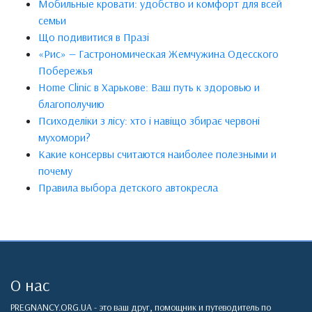
Мобильные кровати: удобство и комфорт для всей
семьи
Що подивитися в Празі
«Рис» — Гастрономическая Жемчужина Одесского
Побережья
Home Clinic в Харькове: Ваш путь к здоровью и
благополучию
Психоделіки з лісу: хто і навіщо збирає червоні
мухомори?
Какие консервы считаются наиболее полезными и
почему
Правила выбора детского автокресла
О нас
PREGNANCY.ORG.UA - это ваш друг, помощник и путеводитель по