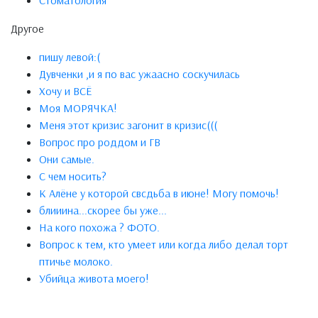
Стоматология
Другое
пишу левой:(
Дувченки ,и я по вас ужаасно соскучилась
Хочу и ВСЁ
Моя МОРЯЧКА!
Меня этот кризис загонит в кризис(((
Вопрос про роддом и ГВ
Они самые.
С чем носить?
К Алёне у которой свсдьба в июне! Могу помочь!
блииинa...скорee бы ужe...
На кого похожа ? ФОТО.
Вопрос к тем, кто умеет или когда либо делал торт
птичье молоко.
Убийца живота моего!