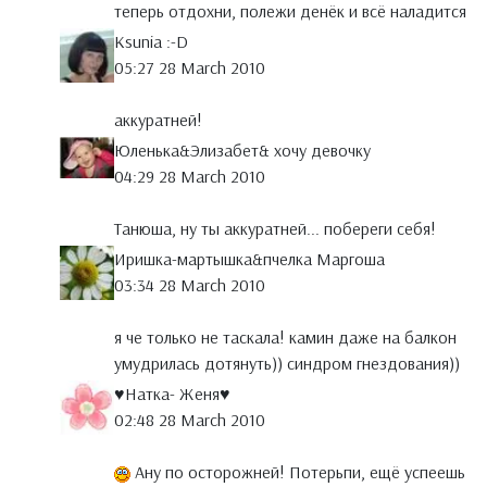
теперь отдохни, полежи денёк и всё наладится
Ksunia :-D
05:27 28 March 2010
аккуратней!
Юленька&Элизабет& хочу девочку
04:29 28 March 2010
Танюша, ну ты аккуратней... побереги себя!
Иришка-мартышка&пчелка Маргоша
03:34 28 March 2010
я че только не таскала! камин даже на балкон
умудрилась дотянуть)) синдром гнездования))
♥Натка- Женя♥
02:48 28 March 2010
Ану по осторожней! Потерьпи, ещё успеешь