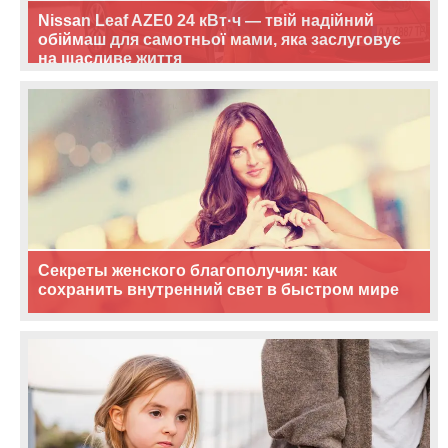
Nissan Leaf AZE0 24 кВт·ч — твій надійний
обіймаш для самотньої мами, яка заслуговує
на щасливе життя
Секреты женского благополучия: как
сохранить внутренний свет в быстром мире