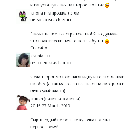
и капуста тушёная на второе. вот так
Кнопа и Мирошка;) 3г6м
06:38 28 March 2010
Значит не всё так ограниченно! Я то думала,
что практически ничего нельзя будет
Спасибо!
Ksunia :-D
05:07 28 March 2010
я ела творог,молоко,плюшки,ну и то что давали
на обед)а так мало ела-все на сына смотрела и
глупо улыбалась)))
Инна&(Ванюша+Катюша)
20:16 27 March 2010
Сыр твердый не больше кусочка в день в
первое время!