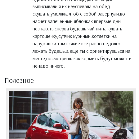
выписывали,я их неуспевала на обед
скушать,умоляла чтоб с собой завернули.вот
насчет запеченный яблочках впервые дни
незнаю.тысперва будешь чай пить, кушать
картошечку,супчик куриный.котлетки на
пару,кашки там всякие.все равно недолго
лежать будешь.а еще ты с ориентируешься на
месте,посмотришь как кормить будут.может и
ненадо ничего.
Полезное