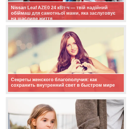
Nissan Leaf AZE0 24 кВт·ч — твій надійний
обіймаш для самотньої мами, яка заслуговує
на щасливе життя
Секреты женского благополучия: как
сохранить внутренний свет в быстром мире