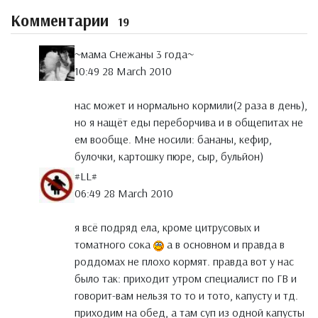
Комментарии
19
~мама Снежаны 3 года~
10:49 28 March 2010
нас может и нормально кормили(2 раза в день),
но я нащёт еды переборчива и в общепитах не
ем вообще. Мне носили: бананы, кефир,
булочки, картошку пюре, сыр, бульйон)
#LL#
06:49 28 March 2010
я всё подряд ела, кроме цитрусовых и
томатного сока
а в основном и правда в
роддомах не плохо кормят. правда вот у нас
было так: приходит утром специалист по ГВ и
говорит-вам нельзя то то и тото, капусту и тд.
приходим на обед, а там суп из одной капусты