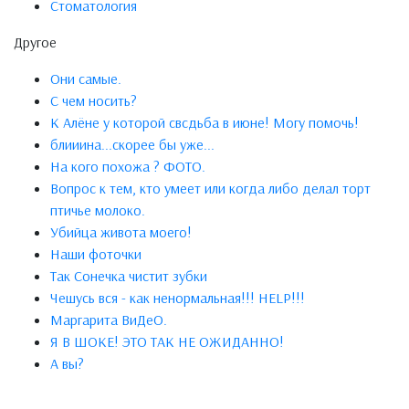
Стоматология
Другое
Они самые.
С чем носить?
К Алёне у которой свсдьба в июне! Могу помочь!
блииинa...скорee бы ужe...
На кого похожа ? ФОТО.
Вопрос к тем, кто умеет или когда либо делал торт
птичье молоко.
Убийца живота моего!
Наши фоточки
Так Сонечка чистит зубки
Чешусь вся - как ненормальная!!! HELP!!!
Маргарита ВиДеО.
Я В ШОКЕ! ЭТО ТАК НЕ ОЖИДАННО!
А вы?