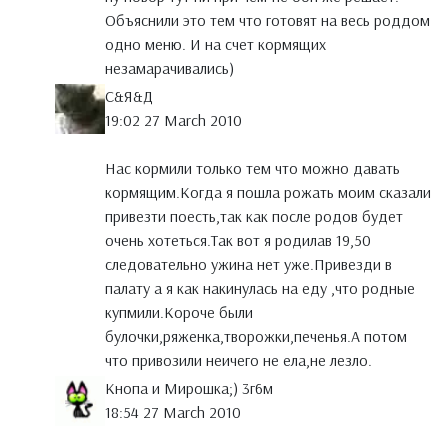
Объяснили это тем что готовят на весь роддом
одно меню. И на счет кормящих
незамарачивались)
С&Я&Д
19:02 27 March 2010
Нас кормили только тем что можно давать
кормящим.Когда я пошла рожать моим сказали
привезти поесть,так как после родов будет
очень хотеться.Так вот я родилав 19,50
следовательно ужина нет уже.Привезди в
палату а я как накинулась на еду ,что родные
купмили.Короче были
булочки,ряженка,творожки,печенья.А потом
что привозили неичего не ела,не лезло.
Кнопа и Мирошка;) 3г6м
18:54 27 March 2010