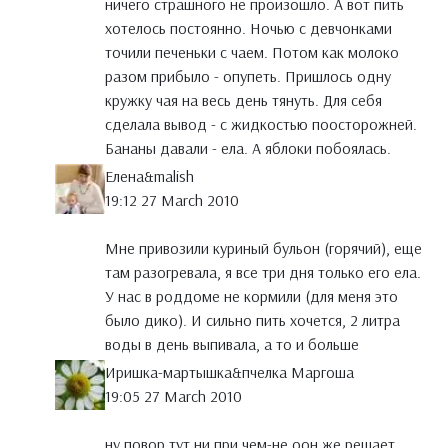
ничего страшного не произошло. А вот пить
хотелось постоянно. Ночью с девчонками
точили печеньки с чаем. Потом как молоко
разом прибыло - опупеть. Пришлось одну
кружку чая на весь день тянуть. Для себя
сделала вывод - с жидкостью поосторожней.
Бананы давали - ела. А яблоки побоялась.
Елена&malish
19:12 27 March 2010
Мне привозили куриный бульон (горячий), еще
там разогревала, я все три дня только его ела.
У нас в роддоме не кормили (для меня это
было дико). И сильно пить хочется, 2 литра
воды в день выпивала, а то и больше
Иришка-мартышка&пчелка Маргоша
19:05 27 March 2010
ну повор тут ни при чем-не оон же решает.