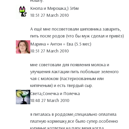
ношпу.
Кнопа и Мирошка;) 3г6м
18:51 27 March 2010
А ещё мне посоветовали шиповника заварить,
пить после родов (что бы муж сделал и привёз)
Марина + Антон = Ева (5.5 мес)
18:51 27 March 2010
мне советовали для появления молока и
улучшения лактации пить побольше зеленого
чая с молоком (пастеризованным или
кипяченым) и есть твердый сыр.
Света,Сонечка и Полечка
18:48 27 March 2010
я питалась в роддоме,специально оплатила
платную кормешку,все было супер.особенно
куриные котлетки на пару,меня когда