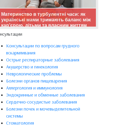
Материнство в турбулентні часи: як
українські мами тримають баланс між
кар’єрою, дітьми та власним життям
нсультации
Консультации по вопросам грудного
вскармливания
Острые респираторные заболевания
Акушерство и гинекология
Неврологические проблемы
Болезни органов пищеварения
Аллергология и иммунология
Эндокринные и обменные заболевания
Сердечно-сосудистые заболевания
Болезни почек и мочевыделительной
системы
Стоматология