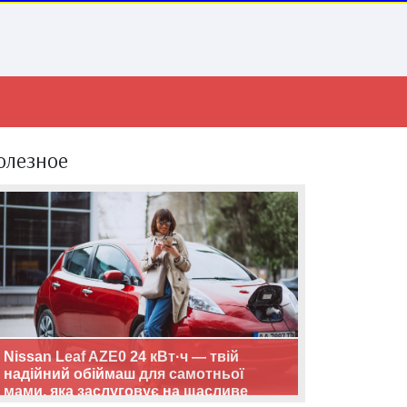
олезное
Nissan Leaf AZE0 24 кВт·ч — твій
надійний обіймаш для самотньої
мами, яка заслуговує на щасливе