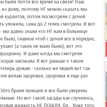
мы были почти все время на связи! Наш
к из дому, поэтому НГ можно сказать мы
ой курантов, потом посмотрели с дочей
ть уложила, сама до 2 телек смотрела. И вот
 - мы давно знали что НГ нам в больнице
е было, главное чтоб с дочей все в порядке,
упают (а таких не мало было), вот это
 празднику. И даже когда мы смотрели
скорая заезжала. Я вот раньше о таком
теперь думаю - сколько же людей вот так
сем желаю здоровья, здоровья и еще раз
 30го брали пункция и все были уверены
льные. Но вот такой засады как случилось,
говая жидкость НЕ ПОШЛА, бл... Хуже того,