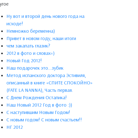
угое
Ну вот и второй день нового года на
исходе!
Немножко беременна)
Привет в новом году, наши итоги
чем закапать глазик?
2012 в фото и словах=)
Новый Год 2012!
Наш подарочек это...зубик
Метод испанского доктора Эстивиля,
описанный в книге «СПИТЕ СПОКОЙНО»
(FATE LA NANNA), Часть первая.
С Днем Рождения Остапика!
Наш Новый 2012 Год в фото :))
С наступившим Новым Годом!
C новым годом! С новым счастьем!!
НГ 2012