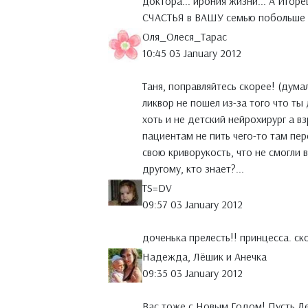
доктора... ирония жизни... А Игорё
СЧАСТЬЯ в ВАШУ семью побольше на
Оля_Олеся_Тарас
10:45 03 January 2012
Таня, поправляйтесь скорее! (дума
ликвор не пошел из-за того что ты
хоть и не детский нейрохирург а в
пациентам не пить чего-то там пе
свою криворукость, что не смогли в
другому, кто знает?...
TS=DV
09:57 03 January 2012
доченька прелесть!! принцесса. ск
Надежда, Лёшик и Анечка
09:35 03 January 2012
Вас тоже с Новым Годом! Пусть Л