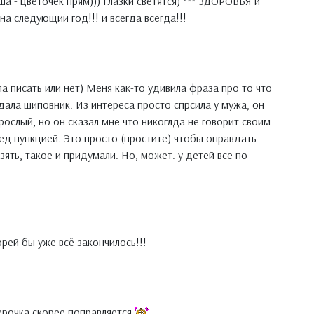
ша - цветочек прям))) Глазки светятся) *** ЗДОРОВЬЯ и
 следующий год!!! и всегда всегда!!!
ла писать или нет) Меня как-то удивила фраза про то что
 дала шиповник. Из интереса просто спрсила у мужа, он
зрослый, но он сказал мне что никоглда не говорит своим
ред пункцией. Это просто (простите) чтобы оправдать
зять, такое и придумали. Но, может. у детей все по-
орей бы уже всё закончилось!!!
ерочка скорее поправляется