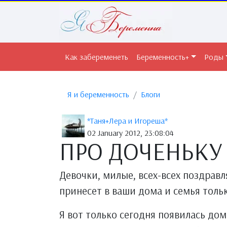
Как забеременеть
Беременность+
Роды
Я и беременность
Блоги
*Таня+Лера и Игореша*
02 January 2012, 23:08:04
ПРО ДОЧЕНЬКУ
Девочки, милые, всех-всех поздрав
принесет в ваши дома и семья тольк
Я вот только сегодня появилась дом