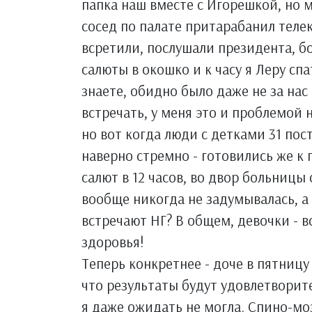
папка наш вместе с Игорешкой, но 
сосед по палате притарабанил теле
всретили, послушали президента, б
салюты в окошко и к часу я Леру спа
знаете, обидно было даже не за нас
встречать, у меня это и проблемой н
но вот когда люди с детками 31 пост
наверно стремно - готовились же к
салют в 12 часов, во двор больницы 
вообще никогда не задумывалась, а 
встречают НГ? В общем, девочки - в
здоровья!
Теперь конкретнее - доче в пятницу
что результаты будут удовлетворите
я даже ожидать не могла. Спино-моз