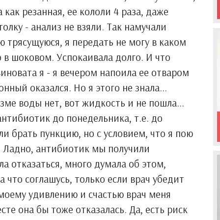
а как резанная, ее кололи 4 раза, даже
олку - анализ не взяли. Так намучали
сю трясущуюся, я передать не могу в каком
 в шоковом. Успокаивала долго. И что
виновата я - я вечером напоила ее отваром
нный оказался. Но я этого не знала...
зме воды нет, вот жидкость и не пошла...
антибиотик до понедельника, т.е. до
и брать пункцию, но с условием, что я пою
. Ладно, антибиотик мы получили
ла отказаться, много думала об этом,
а что соглашусь, только если врач убедит
 моему удивлению и счастью врач меня
сте она бы тоже отказалась. Да, есть риск