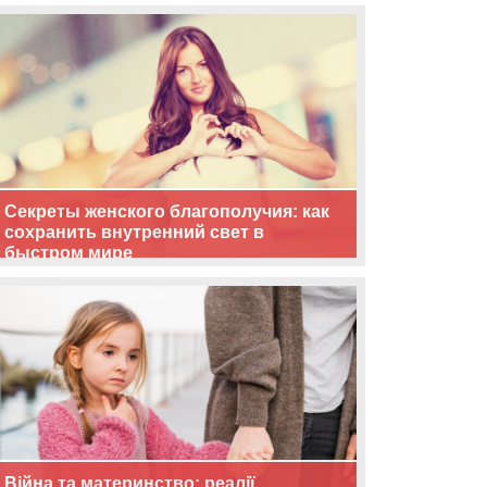
життя
Секреты женского благополучия: как
сохранить внутренний свет в
быстром мире
Війна та материнство: реалії