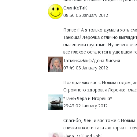
ОлинКоТиК
08:36 03 January 2012
Привет! А я только думала хоть см
Танюша! Лерочка отлично выглядит
глазеночки грустные. Ну ничего оч
все плохое останется в ушедшем 
ТатьянкаЭльф/доча Лисуня
07:49 03 January 2012
Поздравляю вас с Новым годом, же
Огромного здоровья Лерочке, счаст
*Таня+Лера и Игореша*
23:43 02 January 2012
Спасибо, Лен, и вас тоже с Новым
спички и кости таза аж торчат - пр
Elena, Mili und Fabi