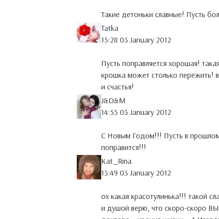
Такие детоньки славные! Пусть бо
Tatka
15:28 03 January 2012
Пусть поправляется хорошая! такая
крошка может столько пережить! 
и счастья!
J&D&M
14:55 03 January 2012
С Новым Годом!!! Пусть в прошлом
поправится!!!
Kat_Rina
13:49 03 January 2012
ох какая красотулинька!!! такой с
и душой верю, что скоро-скоро ВЫ