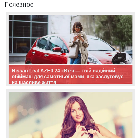
Полезное
Nissan Leaf AZE0 24 кВт·ч — твій надійний
обіймаш для самотньої мами, яка заслуговує
на щасливе життя