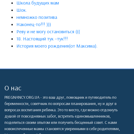
Школа будущих мам
Шок.
немножко позитива
Наконец-то!!! )))
Реву и не могу остановиться (((
18. Настоящий тук –тук!!!
История моего рождения(от Максима).
О нас
PREGNANCY.ORG.UA - это ваш друг, помощник и путеводитель по
беременности, советчкик по вопросам планирования, ну и друг в
вопросах воспитания ребенка. Это то место, где можно отдохнуть
душой от повседневных забот, встретить единомышленников,
поделиться своим опытом или получить бесценный совет. С нами
новоиспеченные мамы становятся уверенными в себе родителями,