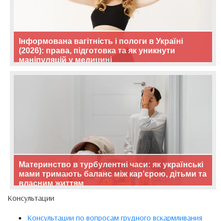
Інформована вагітність і пологи в Україні
(2026): права, підготовка та як уникнути
маніпуляцій у медицині
Материнство в турбулентні часи: як українські
мами тримають баланс між кар’єрою, дітьми та
власним життям
Консультации
Консультации по вопросам грудного вскармливания