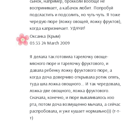
сынок, например, брокколи вообще не
воспринимает, а кабачок любит. Попробуй
подсластить и подсолить, но чуть-чуть. Я тоже
чередую пюре (ложку овощей, ложку фруктов),
когда капризничает. УДАЧИ!
Оксанка (Крым)
05:33 24 March 2009
Я делала так:готовила тарелочку овоще-
мясного пюре и тарелочку фруктового, и
давала ребенку ложку фруктового пюре, а
когда доча доверчиво открывала ротик опять,
туда шла ложка овощного... И так чередовала,
ложка-две овощного, ложка фруктового.
Сначала, конечно, и пюре вываливалось изо
рта, потом доча возмущенно мычала, а сейчас
распробовала, и уже кушает нормально))) (т-т-
т)