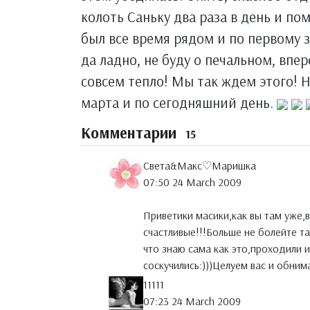
колоть Саньку два раза в день и п
был все время рядом и по первому з
да ладно, не буду о печальном, впе
совсем тепло! Мы так ждем этого! Н
марта и по сегодняшний день.
Комментарии
15
Света&Макс♡Маришка
07:50 24 March 2009
Приветики масики,как вы там уже,в
счастливые!!!Больше не болейте та
что знаю сама как это,проходили и
соскучились:)))Целуем вас и обним
11111
07:23 24 March 2009