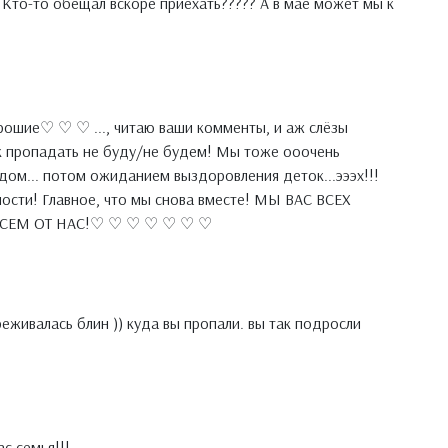
 Кто-то обещал вскоре приехать????? А в мае может мы к
орошие♡ ♡ ♡ ..., читаю ваши комменты, и аж слёзы
ак пропадать не буду/не будем! Мы тоже ооочень
дом... потом ожиданием выздоровления деток...эээх!!!
ности! Главное, что мы снова вместе! МЫ ВАС ВСЕХ
СЕМ ОТ НАС!♡ ♡ ♡ ♡ ♡ ♡ ♡
реживалась блин )) куда вы пропали. вы так подросли
с семья!!!