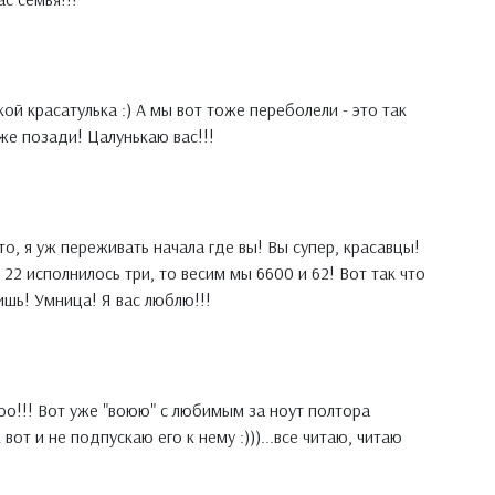
кой красатулька :) А мы вот тоже переболели - это так
уже позади! Цалунькаю вас!!!
, я уж переживать начала где вы! Вы супер, красавцы!
 22 исполнилось три, то весим мы 6600 и 62! Вот так что
ишь! Умница! Я вас люблю!!!
оо!!! Вот уже "воюю" с любимым за ноут полтора
 вот и не подпускаю его к нему :)))...все читаю, читаю