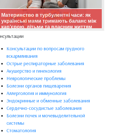
Материнство в турбулентні часи: як
українські мами тримають баланс між
кар’єрою, дітьми та власним життям
нсультации
Консультации по вопросам грудного
вскармливания
Острые респираторные заболевания
Акушерство и гинекология
Неврологические проблемы
Болезни органов пищеварения
Аллергология и иммунология
Эндокринные и обменные заболевания
Сердечно-сосудистые заболевания
Болезни почек и мочевыделительной
системы
Стоматология