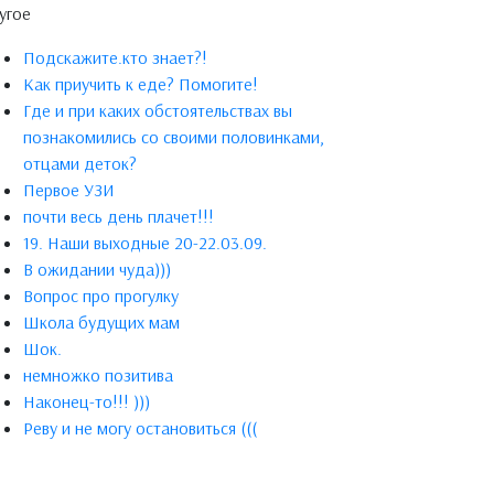
угое
Подскажите.кто знает?!
Как приучить к еде? Помогите!
Где и при каких обстоятельствах вы
познакомились со своими половинками,
отцами деток?
Первое УЗИ
почти весь день плачет!!!
19. Наши выходные 20-22.03.09.
В ожидании чуда)))
Вопрос про прогулку
Школа будущих мам
Шок.
немножко позитива
Наконец-то!!! )))
Реву и не могу остановиться (((