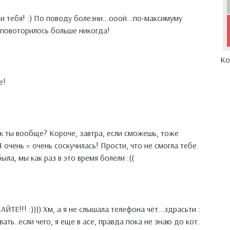
и тебя! :) По поводу болезни...ооой...по-максимуму
 повоторилось больше никогда!
Ко
е!
ак ты вообще? Короче, завтра, если сможешь, тоже
 Я очень = очень соскучилась! Прости, что не смогла тебе
ла, мы как раз в это время болели :((
!! :)))) Хм, а я не слышала телефона чёт...здрасьти :
ать..если чего, я еще в асе, правда пока не знаю до кот.