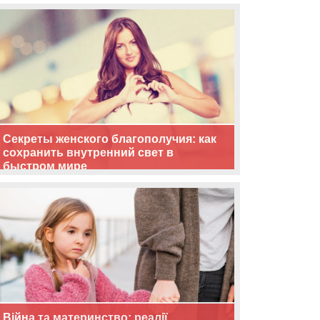
життя
Секреты женского благополучия: как
сохранить внутренний свет в
быстром мире
Війна та материнство: реалії