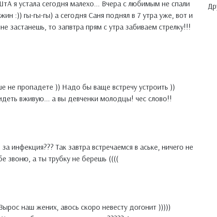
уШтА я устала сегодня малехо... Вчера с любимым не спали
Др
ин :)) гы-гы-гы) а сегодня Саня поднял в 7 утра уже, вот и
 не застанешь, то запвтра прям с утра забиваем стрелку!!!
е не пропадете )) Надо бы ваще встречу устроить ))
деть вживую... а вы девченки молодцы! чес слово!!
 за инфекция??? Так завтра встречаемся в аське, ничего не
ебе звоню, а ты трубку не берешь ((((
 Вырос наш жених, авось скоро невесту догонит )))))