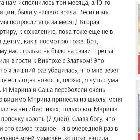
та нам исполнилось три месяца, а 10-го
иции, были у нашего врача. Весили мы
к мы подросли еще за месяц! Вторая
ртиру, к сожалению, пока тоже еще не в
и детям, как я посмотрю тоже. Вот,
му нас столько не было на связи. Третья
или в гости к Виктохе с Златком! Это
то я лишний раз убедилась, что мне везет
 есть одна новость, плохая, я чуть с ума
и. И Марина и Саша переболели очень
ую видимо Мприна принесла из школы меня
были на антибиотиках, только вот Мариша
попочку колоть (7 дней). Слава богу, что
 это самое главное – я в очередной раз в
дельное моей мамочке, которая ездила