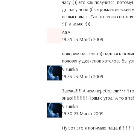
часу :))) это как получится, потом
до часу ночи (был романтический уж
не выспалась. Так что если сегодня
:))) а аське :)))
A&A
19:34 23 March 2009
поверим на слово )) надеюсь больш
половину девченок хотелось бы уви
Vizumka
19:33 23 March 2009
Заечка!!!! А чем переболели??? Что
знаю!!!!!!!!!! Прям с утра! А то я т
Vizumka
19:30 23 March 2009
Ну вот это я понимаю пацан!!!!!!!!