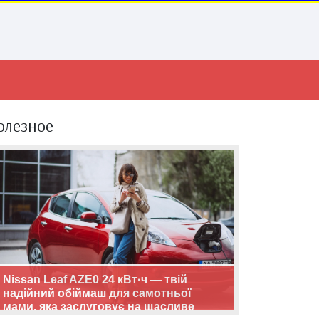
олезное
Nissan Leaf AZE0 24 кВт·ч — твій
надійний обіймаш для самотньої
мами, яка заслуговує на щасливе