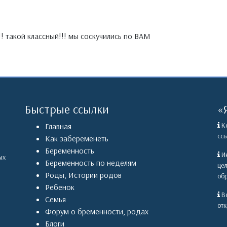
.!!! такой классный!!! мы соскучились по ВАМ
Быстрые ссылки
«
Ко
Главная
ссы
Как забеременеть
Беременность
Ин
ых
Беременность по неделям
це
Роды
,
Истории родов
обр
Ребенок
Вс
Семья
отк
Форум о бременности, родах
Блоги