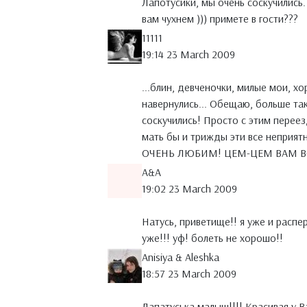
Лапотусики, мы очень соскучились.
вам чухнем ))) примете в гости???
11111
19:14 23 March 2009
...блин, девченочки, милые мои, х
навернулись... Обещаю, больше т
соскучились! Просто с этим переез
мать бы и трижды эти все неприят
ОЧЕНЬ ЛЮБИМ! ЦЕМ-ЦЕМ ВАМ В
A&A
19:02 23 March 2009
Натусь, приветище!! я уже и распе
уже!!! уф! болеть не хорошо!!
Anisiya & Aleshka
18:57 23 March 2009
Лапатуська малыш!!!! Красивая у Ва