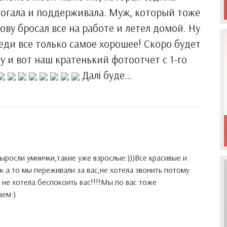
омогала и поддерживала. Муж, который тоже
ову бросал все на работе и летел домой. Ну
реди все только самое хорошее! Скоро будет
у и вот наш кратенький фотоотчет с 1-го
Далі буде…
ыросли умнички,такие уже взрослые:)))Все красивые и
к а то мы переживали за вас,не хотела звонить потому
 не хотела беспокоить вас!!!!Мы по вас тоже
аем:)