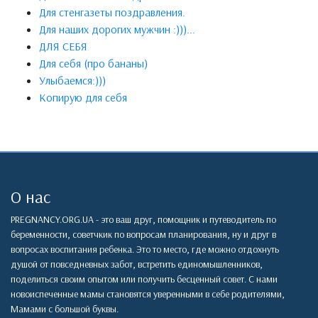
Для стенгазеты поздравления.
Для наших дорогих мужчин :)))...
ДЛЯ СЕБЯ
Для себя (про бананы)
Улыбаемся:)))
Копирую для себя
О нас
PREGNANCY.ORG.UA - это ваш друг, помощник и путеводитель по
беременности, советчкик по вопросам планирования, ну и друг в
вопросах воспитания ребенка. Это то место, где можно отдохнуть
душой от повседневных забот, встретить единомышленников,
поделиться своим опытом или получить бесценный совет. С нами
новоиспеченные мамы становятся уверенными в себе родителями,
Мамами с большой буквы.