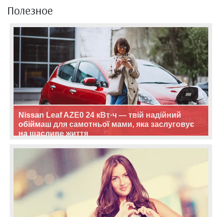
Полезное
Nissan Leaf AZE0 24 кВт·ч — твій надійний
обіймаш для самотньої мами, яка заслуговує
на щасливе життя