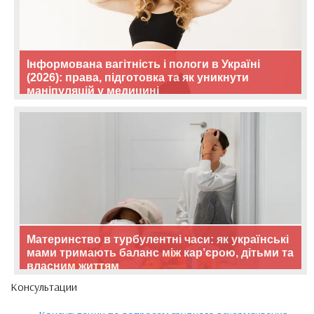
Інформована вагітність і пологи в Україні
(2026): права, підготовка та як уникнути
маніпуляцій у медицині
Материнство в турбулентні часи: як українські
мами тримають баланс між кар’єрою, дітьми та
власним життям
Консультации