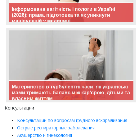
Інформована вагітність і пологи в Україні
(2026): права, підготовка та як уникнути
маніпуляцій у медицині
Материнство в турбулентні часи: як українські
мами тримають баланс між кар’єрою, дітьми та
власним життям
Консультации
Консультации по вопросам грудного вскармливания
Острые респираторные заболевания
Акушерство и гинекология