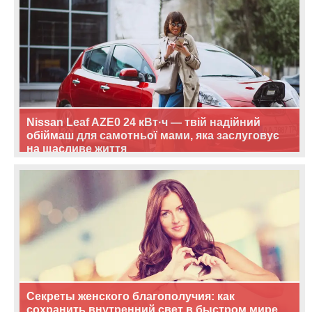
Nissan Leaf AZE0 24 кВт·ч — твій надійний
обіймаш для самотньої мами, яка заслуговує
на щасливе життя
Секреты женского благополучия: как
сохранить внутренний свет в быстром мире