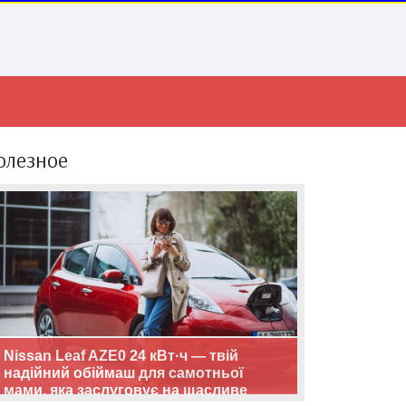
олезное
Nissan Leaf AZE0 24 кВт·ч — твій
надійний обіймаш для самотньої
мами, яка заслуговує на щасливе