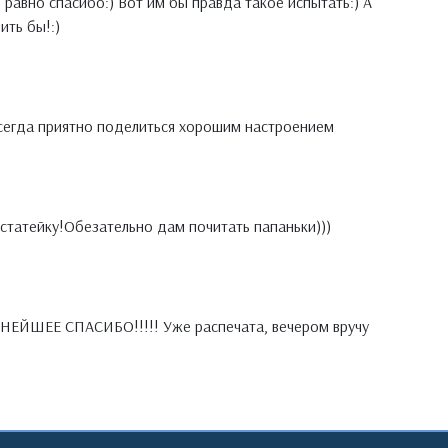
 равно спасибо:) Вот им бы правда такое испытать:) А
ть бы!:)
 Всегда приятно поделиться хорошим настроением
 статейку!Обезательно дам почитать папаньки)))
НЕЙШЕЕ СПАСИБО!!!!! Уже распечата, вечером вручу