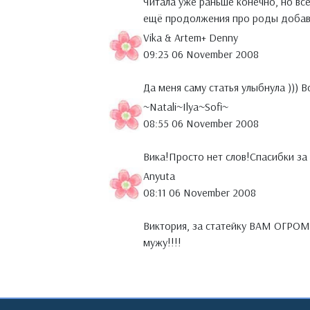
Читала уже раньше конечно, но всё
ещё продолжения про роды добави
Vika & Artem+ Denny
09:23 06 November 2008
Да меня саму статья улыбнула )))
~Natali~Ilya~Sofi~
08:55 06 November 2008
Вика!Просто нет слов!Спасибки за
Anyuta
08:11 06 November 2008
Виктория, за статейку ВАМ ОГРОМ
мужу!!!!