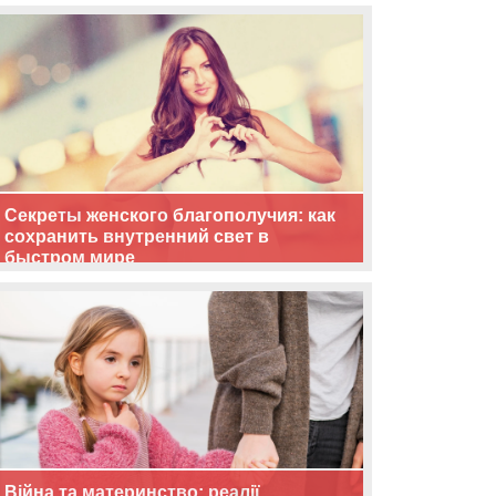
життя
Секреты женского благополучия: как
сохранить внутренний свет в
быстром мире
Війна та материнство: реалії