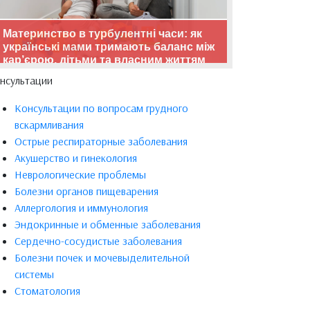
Материнство в турбулентні часи: як
українські мами тримають баланс між
кар’єрою, дітьми та власним життям
нсультации
Консультации по вопросам грудного
вскармливания
Острые респираторные заболевания
Акушерство и гинекология
Неврологические проблемы
Болезни органов пищеварения
Аллергология и иммунология
Эндокринные и обменные заболевания
Сердечно-сосудистые заболевания
Болезни почек и мочевыделительной
системы
Стоматология