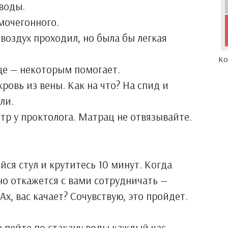
 воды.
мочегонного.
ы воздух проходил, но была бы легкая
Ко
е — некоторым помогает.
ровь из вены. Как на что? На спид и
ли.
тр у проктолога. Матрац не отвязывайте.
йся стул и крутитесь 10 минут. Когда
о откажется с вами сотрудничать —
Ах, вас качает? Сочувствую, это пройдет.
е пейте по стакану воды каждый час.