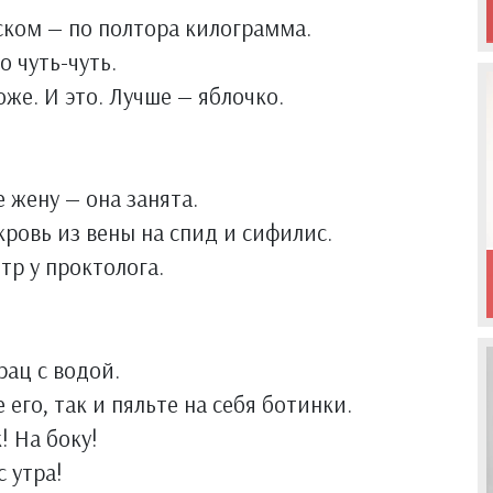
ском — по полтора килограмма.
о чуть-чуть.
тоже. И это. Лучше — яблочко.
 жену — она занята.
кровь из вены на спид и сифилис.
тр у проктолога.
рац с водой.
 его, так и пяльте на себя ботинки.
! На боку!
с утра!