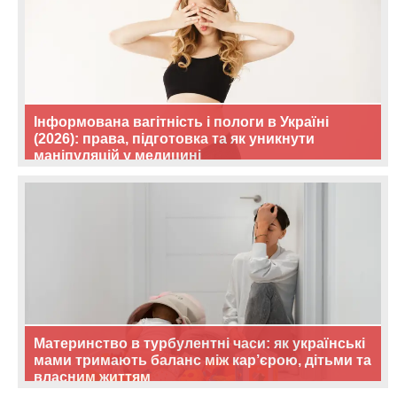
Інформована вагітність і пологи в Україні
(2026): права, підготовка та як уникнути
маніпуляцій у медицині
Материнство в турбулентні часи: як українські
мами тримають баланс між кар’єрою, дітьми та
власним життям