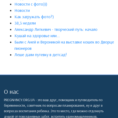
Новости с фото)))
Новости
Как загружать фото?)
38,3 недели
Александр Литкевич - творческий путь: начало
Кушай на здоровье или...
Были с Аней и Вероникой на выставке кошек во Дворце
пионеров
Леше дали путевку в детсад!
О нас
PREGNANCY.ORG.UA - это ваш друг, помощник и путеводитель по
беременности, советчкик по вопросам планирования, ну и друг в
вопросах воспитания ребенка. Это то место, где можно отдохнуть
душой от повседневных забот, встретить единомышленников,