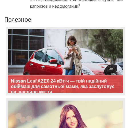
капризов и недомоганий?
Полезное
Nissan Leaf AZE0 24 кВт·ч — твій надійний
обіймаш для самотньої мами, яка заслуговує
на щасливе життя