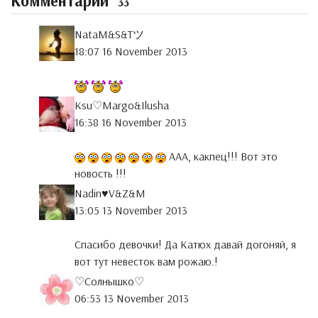
Комментарии
33
NataM&S&Tツ
18:07 16 November 2013
Ksu♡Margo&Ilusha
16:38 16 November 2013
ААА, какпец!!! Вот это
новость !!!
Nadin♥V&Z&M
13:05 13 November 2013
Спасибо девочки! Да Катюх давай догоняй, я
вот тут невесток вам рожаю.!
♡Солнышко♡
06:53 13 November 2013