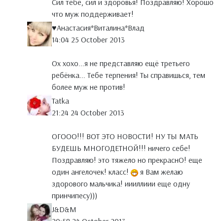
Сил тебе, сил и здоровья! Поздравляю! Хорошо
что муж поддерживает!
♥Анастасия*Виталина*Влад
14:04 25 October 2013
Ох хохо...я не представляю ещё третьего
ребёнка... Тебе терпения! Ты справишься, тем
более муж не против!
Tatka
21:24 24 October 2013
ОГООО!!! ВОТ ЭТО НОВОСТИ! НУ ТЫ МАТЬ
БУДЕШЬ МНОГОДЕТНОЙ!!! ничего себе!
Поздравляю! это тяжело но прекраснО! еще
один ангелочек! класс!
я Вам желаю
здорового мальчика! иииллиии еще одну
принчипесу)))
J&D&M