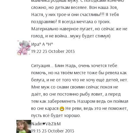
мальчика родишь мужу. С погодками конечно
сложно, но деткам веселее. Вон наша Зоя,
Настя, у них трое-и они счастливы!!! Я тебя
поздравляю! Я всегда мечтала о троих.
Материально наверное пугает, но сейчас же не
голод, и не война...мужу будет стимул)
Ира* А *Н*
19:22 23 October 2013
Ситуация... Блин Надь, очень хочется тебе
помочь, но на твоём месте тоже бы ревела как
белуга, и не от того что не хочу ещё детей, нет.
Мне муж со снами своими сейчас покоя не
даёт, во сне постоянно рыбу ловит, а перед
тем как забеременеть Назаром ведь он поймал
во сне карася
Не реви, ведь это не поможет,
пусть всё будет хорошо.
Nadin♥V&Z&M
19:15 23 October 2013