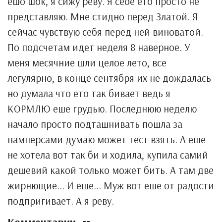
ешо шок, я сижу реву. Я себе ето просто не
представляю. Мне стидно перед Златой. Я
сейчас чувствую себя перед ней виноватой.
По подсчетам идет неделя 8 наверное. У
меня месячние шли целое лето, все
легулярно, в конце сентября их не дождалась
но думала что ето так бивает ведь я
КОРМЛЮ еше грудью. Последнюю неделю
начало просто подташнивать пошла за
памперсами думаю может тест взять. А еше
не хотела вот так би и ходила, купила самий
дешевий какой только может бить. А там две
жирнющие... И еше... Муж вот еше от радости
подпригивает. А я реву.