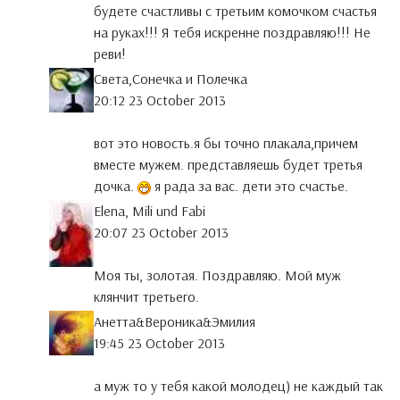
будете счастливы с третьим комочком счастья
на руках!!! Я тебя искренне поздравляю!!! Не
реви!
Света,Сонечка и Полечка
20:12 23 October 2013
вот это новость.я бы точно плакала,причем
вместе мужем. представляешь будет третья
дочка.
я рада за вас. дети это счастье.
Elena, Mili und Fabi
20:07 23 October 2013
Моя ты, золотая. Поздравляю. Мой муж
клянчит третьего.
Анетта&Вероника&Эмилия
19:45 23 October 2013
а муж то у тебя какой молодец) не каждый так