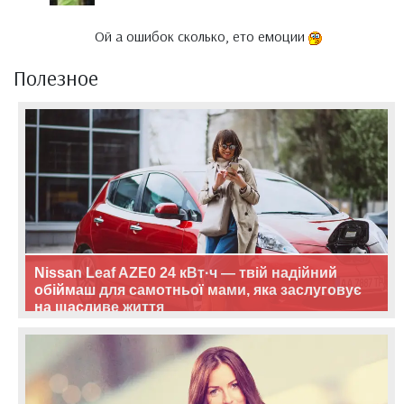
Ой а ошибок сколько, ето емоции
Полезное
Nissan Leaf AZE0 24 кВт·ч — твій надійний
обіймаш для самотньої мами, яка заслуговує
на щасливе життя