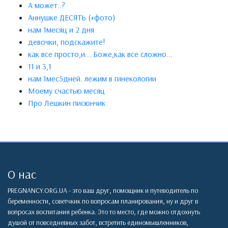
А может..?
Аннушке ДЕСЯТЬ (+фото)
нам 1месяц и 2 дня
девочки, подскажите!
как все просто,и... Боже,как все сложно...
11 и 3,1
нам 1мес5дней. лежим в гинекологии
Моему счастью месяц
Про Лешкин писюнчик
О нас
PREGNANCY.ORG.UA - это ваш друг, помощник и путеводитель по
беременности, советчкик по вопросам планирования, ну и друг в
вопросах воспитания ребенка. Это то место, где можно отдохнуть
душой от повседневных забот, встретить единомышленников,