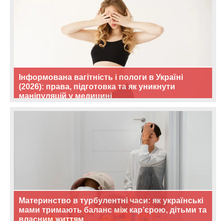
Інформована вагітність і пологи в Україні
(2026): права, підготовка та як уникнути
маніпуляцій у медицині
Материнство в турбулентні часи: як українські
мами тримають баланс між кар’єрою, дітьми та
власним життям