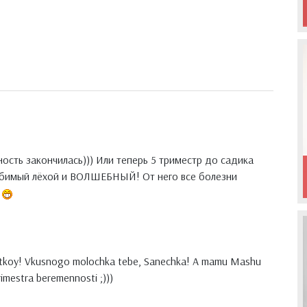
ность закончилась))) Или теперь 5 триместр до садика
любимый лёхой и ВОЛШЕБНЫЙ! От него все болезни
datkoy! Vkusnogo molochka tebe, Sanechka! A mamu Mashu
imestra beremennosti ;)))