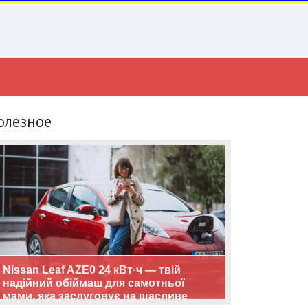
олезное
Nissan Leaf AZE0 24 кВт·ч — твій
надійний обіймаш для самотньої
мами, яка заслуговує на щасливе