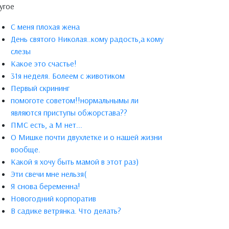
угое
С меня плохая жена
День святого Николая..кому радость,а кому
слезы
Какое это счастье!
31я неделя. Болеем с животиком
Первый скрининг
помоготе советом!!нормальнымы ли
являются приступы обжорстава??
ПМС есть, а М нет...
О Мишке почти двухлетке и о нашей жизни
вообще.
Какой я хочу быть мамой в этот раз)
Эти свечи мне нельзя(
Я снова беременна!
Новогодний корпоратив
В садике ветрянка. Что делать?