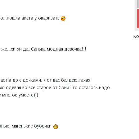
ую...пошла аиста уговаривать
Ко
 же...хи-хи да, Санька модная девочка!!!
с на др с дочками. я от вас балдею.такая
ою одевая во все старое от Сони что осталось.надо
е многое умеете)))
ежные, мягенькие бубочки