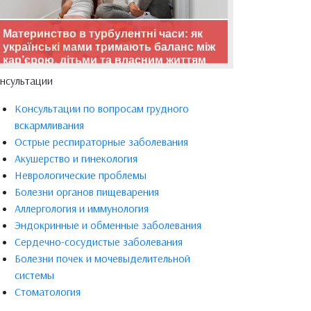
Материнство в турбулентні часи: як
українські мами тримають баланс між
кар’єрою, дітьми та власним життям
нсультации
Консультации по вопросам грудного
вскармливания
Острые респираторные заболевания
Акушерство и гинекология
Неврологические проблемы
Болезни органов пищеварения
Аллергология и иммунология
Эндокринные и обменные заболевания
Сердечно-сосудистые заболевания
Болезни почек и мочевыделительной
системы
Стоматология