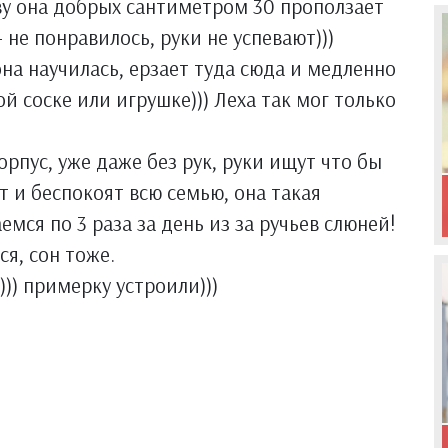
тву она добрых сантиметром 30 проползает
 не понравилось, руки не успевают)))
она научилась, ерзает туда сюда и медленно
й соске или игрушке))) Леха так мог только
рпус, уже даже без рук, руки ищут что бы
ут и беспокоят всю семью, она такая
мся по 3 раза за день из за ручьев слюней!
ся, сон тоже.
))) примерку устроили)))