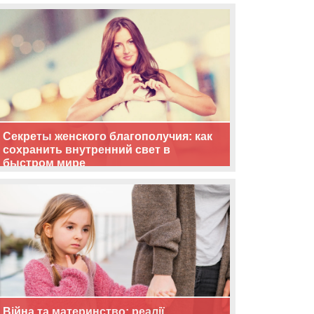
життя
Секреты женского благополучия: как
сохранить внутренний свет в
быстром мире
Війна та материнство: реалії