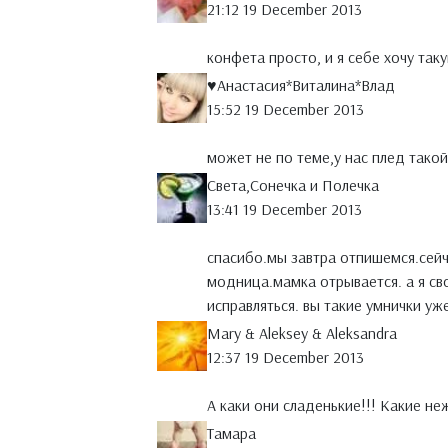
21:12 19 December 2013
конфета просто, и я себе хочу так
♥Анастасия*Виталина*Влад
15:52 19 December 2013
может не по теме,у нас плед такой
Света,Сонечка и Полечка
13:41 19 December 2013
спасибо.мы завтра отпишемся.сейча
модница.мамка отрывается. а я св
исправляться. вы такие умнички уж
Mary & Aleksey & Aleksandra
12:37 19 December 2013
А каки они сладенькие!!! Какие н
Тамара