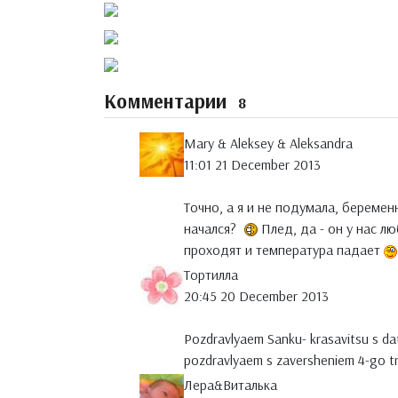
Комментарии
8
Mary & Aleksey & Aleksandra
11:01 21 December 2013
Точно, а я и не подумала, беремен
начался?
Плед, да - он у нас 
проходят и температура падает
Тортилла
20:45 20 December 2013
Pozdravlyaem Sanku- krasavitsu s 
pozdravlyaem s zaversheniem 4-go tr
Лера&Виталька