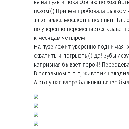
ее на пузе и пока сбегаю по хозяйс
пузом))) Причем пробовала рывком -
закопалась моськой в пеленки. Так 
но уверенно перемещается к заветно
к месяцам четырем.
На пузе лежит уверенно поднимая ко
схватить и погрызть))) Да! Зубы лез
капризная бывает порой! Переодевае
В остальном т-т-т, животик наладил
А это у нас вчера бальный вечер был