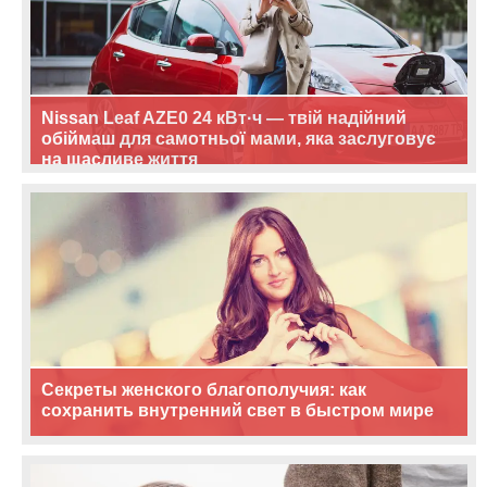
Nissan Leaf AZE0 24 кВт·ч — твій надійний
обіймаш для самотньої мами, яка заслуговує
на щасливе життя
Секреты женского благополучия: как
сохранить внутренний свет в быстром мире