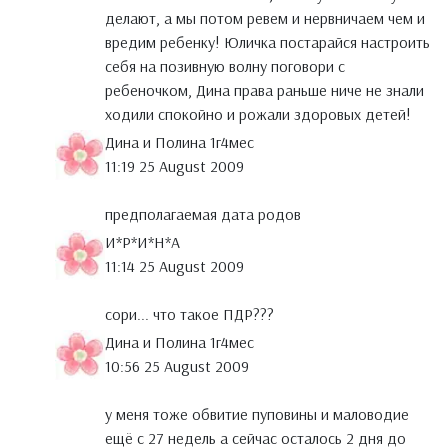
делают, а мы потом ревем и нервничаем чем и
вредим ребенку! Юличка постарайся настроить
себя на позивную волну поговори с
ребеночком, Дина права раньше ниче не знали
ходили спокойно и рожали здоровых детей!
Дина и Полина 1г4мес
11:19 25 August 2009
предполагаемая дата родов
И*Р*И*Н*А
11:14 25 August 2009
сори... что такое ПДР???
Дина и Полина 1г4мес
10:56 25 August 2009
у меня тоже обвитие пуповины и маловодие
ещё с 27 недель а сейчас осталось 2 дня до