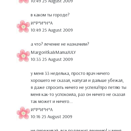
10:49 25 August 2009
в каком ты городе?
И*Р*И*Н*А
10:49 25 August 2009
а что? лечение не назначили?
Margoritka&MamaJULY
10:33 25 August 2009
у меня 33 неделька, просто врач ничего
хорошего не сказал, напугал и дальше убежал,
я даже спросить ничего не успела!про петлю ты
меня как-то успокоила, раз он ничего не сказал
так может и ничего...
И*Р*И*Н*А
10:16 25 August 2009
не переживай. все подлежит лечению! у меня