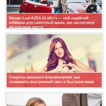
Nissan Leaf AZE0 24 кВт·ч — твій надійний
обіймаш для самотньої мами, яка заслуговує
на щасливе життя
Секреты женского благополучия: как
сохранить внутренний свет в быстром мире