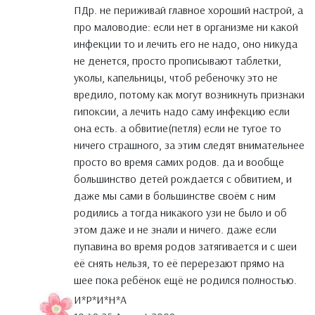
ПДр. не периживай главное хороший настрой, а
про маловодие: если нет в организме ни какой
инфекции то и лечить его не надо, оно никуда
не денется, просто прописывают таблетки,
уколы, капельницы, чтоб ребеночку это не
вредило, потому как могут возникнуть признаки
гипоксии, а лечить надо саму инфекцию если
она есть. а обвитие(петля) если не тугое то
ничего страшного, за этим следят внимательнее
просто во время самих родов. да и вообще
большинство детей рождается с обвитием, и
даже мы сами в большинстве своём с ним
родились а тогда никакого узи не было и об
этом даже и не знали и ничего. даже если
пупавина во время родов затягивается и с шеи
её снять нельзя, то её перерезают прямо на
шее пока ребёнок ещё не родился полностью.
И*Р*И*Н*А