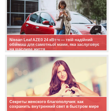
Nissan Leaf AZE0 24 кВт·ч — твій надійний
обіймаш для самотньої мами, яка заслуговує
на щасливе життя
Секреты женского благополучия: как
сохранить внутренний свет в быстром мире