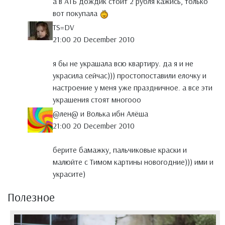
а в АТБ дождик стоит 2 рубля кажись, только
вот покупала
TS=DV
21:00 20 December 2010
я бы не украшала всю квартиру. да я и не
украсила сейчас))) простопоставили елочку и
настроение у меня уже праздничное. а все эти
украшения стоят многооо
@лен@ и Волька ибн Алёша
21:00 20 December 2010
берите бамажку, пальчиковые краски и
малюйте с Тимом картины новогодние))) ими и
украсите)
Полезное