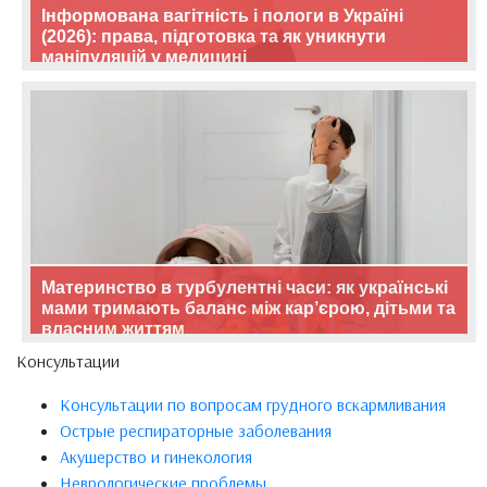
Інформована вагітність і пологи в Україні
(2026): права, підготовка та як уникнути
маніпуляцій у медицині
Материнство в турбулентні часи: як українські
мами тримають баланс між кар’єрою, дітьми та
власним життям
Консультации
Консультации по вопросам грудного вскармливания
Острые респираторные заболевания
Акушерство и гинекология
Неврологические проблемы