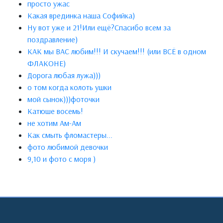
просто ужас
Какая врединка наша Софийка)
Ну вот уже и 21!Или ещё?Спасибо всем за
поздравление)
КАК мы ВАС любим!!! И скучаем!!! (или ВСЁ в одном
ФЛАКОНЕ)
Дорога любая лужа)))
о том когда колоть ушки
мой сынок)))фоточки
Катюше восемь!
не хотим Ам-Ам
Как смыть фломастеры...
фото любимой девочки
9,10 и фото с моря )