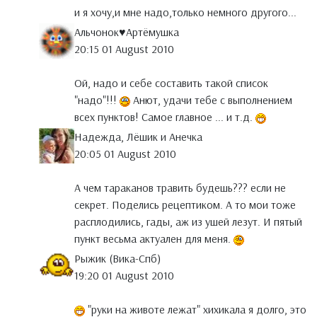
и я хочу,и мне надо,только немного другого...
Альчонок♥Артёмушка
20:15 01 August 2010
Ой, надо и себе составить такой список
"надо"!!!
Анют, удачи тебе с выполнением
всех пунктов! Самое главное ... и т.д.
Надежда, Лёшик и Анечка
20:05 01 August 2010
А чем тараканов травить будешь??? если не
секрет. Поделись рецептиком. А то мои тоже
расплодились, гады, аж из ушей лезут. И пятый
пункт весьма актуален для меня.
Рыжик (Вика-Спб)
19:20 01 August 2010
"руки на животе лежат" хихикала я долго, это