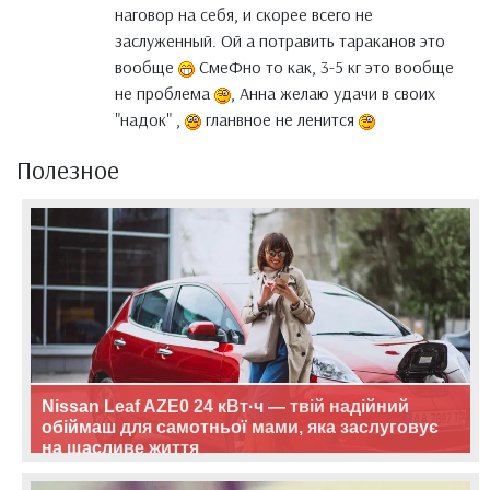
наговор на себя, и скорее всего не
заслуженный. Ой а потравить тараканов это
вообще
СмеФно то как, 3-5 кг это вообще
не проблема
, Анна желаю удачи в своих
"надок" ,
гланвное не ленится
Полезное
Nissan Leaf AZE0 24 кВт·ч — твій надійний
обіймаш для самотньої мами, яка заслуговує
на щасливе життя