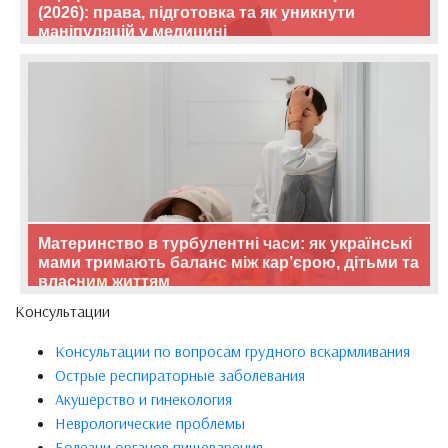
(2026): права, підготовка та як уникнути
маніпуляцій у медицині
Материнство в турбулентні часи: як українські
мами тримають баланс між кар’єрою, дітьми та
власним життям
Консультации
Консультации по вопросам грудного вскармливания
Острые респираторные заболевания
Акушерство и гинекология
Неврологические проблемы
Болезни органов пищеварения