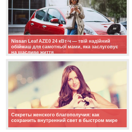
Nissan Leaf AZE0 24 кВт·ч — твій надійний
обіймаш для самотньої мами, яка заслуговує
на щасливе життя
Секреты женского благополучия: как
сохранить внутренний свет в быстром мире