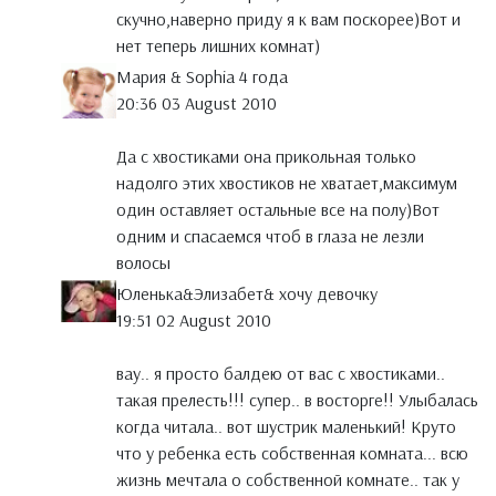
скучно,наверно приду я к вам поскорее)Вот и
нет теперь лишних комнат)
Мария & Sophia 4 года
20:36 03 August 2010
Да с хвостиками она прикольная только
надолго этих хвостиков не хватает,максимум
один оставляет остальные все на полу)Вот
одним и спасаемся чтоб в глаза не лезли
волосы
Юленька&Элизабет& хочу девочку
19:51 02 August 2010
вау.. я просто балдею от вас с хвостиками..
такая прелесть!!! супер.. в восторге!! Улыбалась
когда читала.. вот шустрик маленький! Круто
что у ребенка есть собственная комната... всю
жизнь мечтала о собственной комнате.. так у