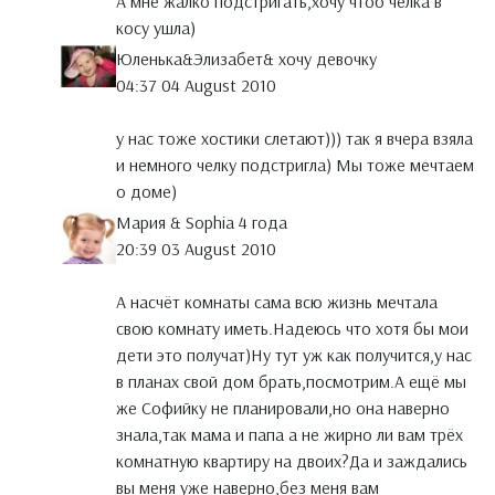
А мне жалко подстригать,хочу чтоб чёлка в
косу ушла)
Юленька&Элизабет& хочу девочку
04:37 04 August 2010
у нас тоже хостики слетают))) так я вчера взяла
и немного челку подстригла) Мы тоже мечтаем
о доме)
Мария & Sophia 4 года
20:39 03 August 2010
А насчёт комнаты сама всю жизнь мечтала
свою комнату иметь.Надеюсь что хотя бы мои
дети это получат)Ну тут уж как получится,у нас
в планах свой дом брать,посмотрим.А ещё мы
же Софийку не планировали,но она наверно
знала,так мама и папа а не жирно ли вам трёх
комнатную квартиру на двоих?Да и заждались
вы меня уже наверно,без меня вам