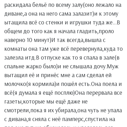
раскидала бельё по всему залу(оно лежало на
диване,а она на него сама залазит)и к этому
ытащила всё со стенки и игрушки туда же...В
общем до того как я начала гладить,проло
наверно 10 минут)И так всегда,вышла с
комнаты она там уже всё перевернула,куда то
залезла итд.В отпуске как то я спала в зале(в
спальне жарко было)и не слышала дочу.Муж
вытащил её и принёс мне а сам сделал ей
молочко(я кормила)и пошёл есть.Она поела и
всё(я думала я ещё посплю)Она перервала все
газеты,которые мы ещё даже не
смотрели,пока я их убирала,она чуть не упала
с дивана,я сняла с неё памперс,спустила на