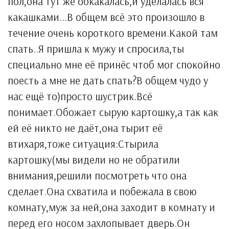
пол,она тут же обкакалась,и уделалась вся
какашками...В общем всё это произошло в
течение очень короткого времени.Какой там
спать..Я пришла к мужу и спросила,ты
специально мне её принёс чтоб мог спокойно
поесть а мне не дать спать?В общем чудо у
нас ещё то)просто шустрик.Всё
понимает.Обожает сырую картошку,а так как
ей её никто не даёт,она тырит её
втихаря,тоже ситуация:Стырила
картошку(мы видели но не обратили
внимания,решили посмотреть что она
сделает.Она схватила и побежала в свою
комнату,муж за ней,она заходит в комнату и
перед его носом захлопывает дверь.Он