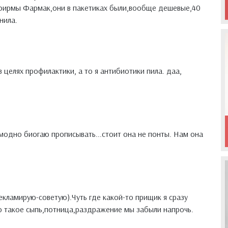
 фирмы Фармак,они в пакетиках были,вообще дешевые,40
нила.
 целях профилактики, а то я антибиотики пила. даа,
 модно биогаю прописывать...стоит она не понты. Нам она
екламирую-советую).Чуть где какой-то прищик я сразу
то такое сыпь,потница,раздражение мы забыли напрочь.