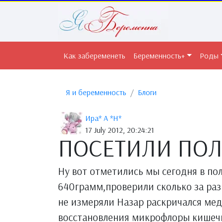
Как забеременеть
Беременность+
Роды
Я и беременность
Блоги
Ира* А *Н*
17 July 2012, 20:24:21
ПОСЕТИЛИ ПО
Ну вот отметились мы сегодня в по
640грамм,проверили сколько за раз
не измеряли Назар раскричался мед
восстановления микрофлоры кишечни