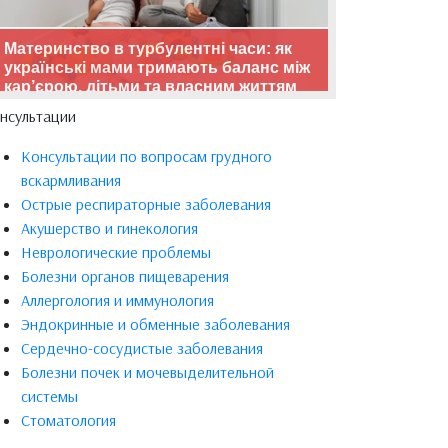
Материнство в турбулентні часи: як
українські мами тримають баланс між
кар’єрою, дітьми та власним життям
нсультации
Консультации по вопросам грудного
вскармливания
Острые респираторные заболевания
Акушерство и гинекология
Неврологические проблемы
Болезни органов пищеварения
Аллергология и иммунология
Эндокринные и обменные заболевания
Сердечно-сосудистые заболевания
Болезни почек и мочевыделительной
системы
Стоматология