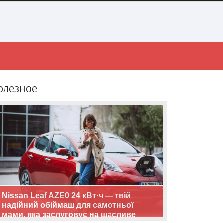
олезное
Nissan Leaf AZE0 24 кВт·ч — твій
надійний обіймаш для самотньої
мами, яка заслуговує на щасливе