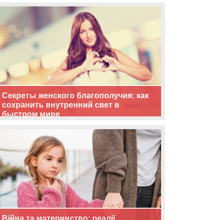
життя
Секреты женского благополучия: как
сохранить внутренний свет в
быстром мире
Війна та материнство: реалії