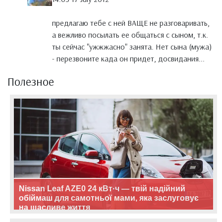
предлагаю тебе с ней ВАЩЕ не разговаривать,
а вежливо посылать ее общаться с сыном, т.к.
ты сейчас "ужжжасно" занята. Нет сына (мужа)
- перезвоните када он придет, досвидания...
Полезное
Nissan Leaf AZE0 24 кВт·ч — твій надійний
обіймаш для самотньої мами, яка заслуговує
на щасливе життя