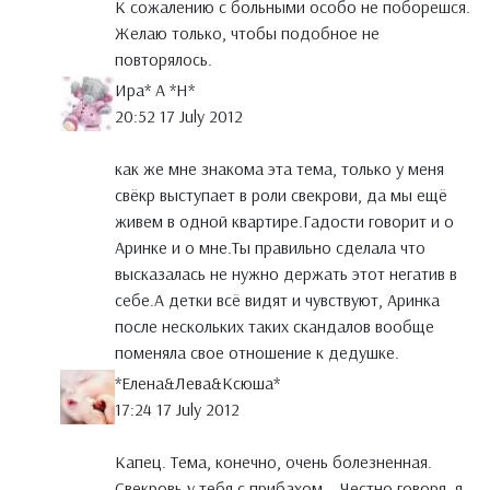
К сожалению с больными особо не поборешся.
Желаю только, чтобы подобное не
повторялось.
Ира* А *Н*
20:52 17 July 2012
как же мне знакома эта тема, только у меня
свёкр выступает в роли свекрови, да мы ещё
живем в одной квартире.Гадости говорит и о
Аринке и о мне.Ты правильно сделала что
высказалась не нужно держать этот негатив в
себе.А детки всё видят и чувствуют, Аринка
после нескольких таких скандалов вообще
поменяла свое отношение к дедушке.
*Елена&Лева&Ксюша*
17:24 17 July 2012
Капец. Тема, конечно, очень болезненная.
Свекровь у тебя с прибахом... Честно говоря, я